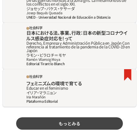
De las guerras híbridas a la zona gris. La metamorfosis de 
los conflictos en el siglo XXI.
ジョセップ‧バケス‧ケサーダ
Josep Baqués Quesada
UNED - Universidad Nacional de Educación a Distancia
社会科学
日本における法、事業、行政：日本の新型コロナウイ
ルス感染症対応を! って
Derecho, Empresa y Administración Pública en Japón Con 
referencia al tratamiento de la pandemia de la COVID-19 en 
Japón
ラモン‧ビラロチ＝モヤ
Ramón Vilarroig Moya
Editorial Tirant lo Blanch
社会科学
フェミニズムの環境で育てる
Educar en el feminismo
イリア‧マラニョン
Iria Marañón
Plataforma Editorial
もっとみる