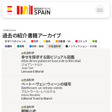
HOME
/
Archive
過去の紹介書籍アーカイブ
すべてのジャンル
文学
絵本
児童書・YA
コミック
食
趣味
実用
科学・技術
社会科学
ノンフィクション・その他
社会科学
幸せを探求する国ビジュアル図鑑
Atlas de los países en busca de la felicidad
ジョアン‧トルト
Joan Tort
Larousse Editorial
社会科学
ベートーヴェン：ウィーンの描写
Beethoven: un retrato vienés
アルトウール‧レベルテル
Arturo Reverter
Editorial Tirant lo Blanch
社会科学
朝鮮小史