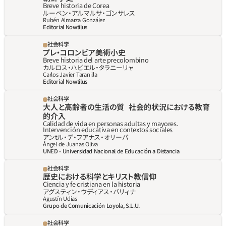
Breve historia de Corea
ルーベン‧アルマルサ‧ゴンサレス
Rubén Almarza González
Editorial Nowtilus
社会科学
プレ‧コロンビア美術小史
Breve historia del arte precolombino
カルロス‧ハビエル‧タラニーリャ
Carlos Javier Taranilla
Editorial Nowtilus
社会科学
大人と高齢者の生活の質   社会的状況における教育
的介入
Calidad de vida en personas adultas y mayores. 
Intervención educativa en contextos sociales
アンtル‧デ‧フアナス‧オリーバ
Ángel de Juanas Oliva
UNED - Universidad Nacional de Educación a Distancia
社会科学
歴史における科学とキリスト教信仰
Ciencia y fe cristiana en la historia
アグスティン‧ウディアス‧バリィナ
Agustín Udías
Grupo de Comunicación Loyola, S.L.U.
社会科学