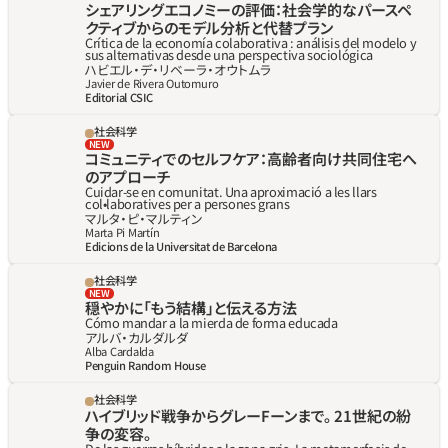
シェアリングエコノミーの評価：社会学的なパースペ
クティブからのモデル分析と代替プラン
Crítica de la economía colaborativa : análisis del modelo y 
sus alternativas desde una perspectiva sociológica
ハビエル‧デ‧リベーラ‧オウトムラ
Javier de Rivera Outomuro
Editorial CSIC
社会科学
NEW
コミュニティでのセルフケア：高齢者向け共同住宅へ
のアプローチ
Cuidar-se en comunitat. Una aproximació a les llars 
col•laboratives per a persones grans
マルタ・ピ・マルティン
Marta Pi Martín
Edicions de la Universitat de Barcelona
社会科学
NEW
穏やかに「もう結構」と伝える方法
Cómo mandar a la mierda de forma educada
アルバ・カルダルダ
Alba Cardalda
Penguin Random House
社会科学
ハイブリッド戦争からグレーFーンまで。 21世紀の紛
争の変容。