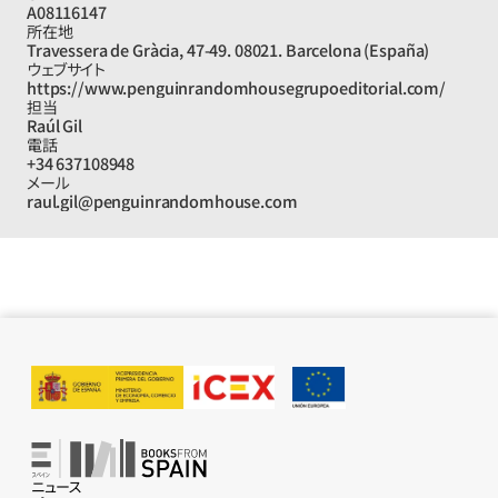
A08116147
所在地
Travessera de Gràcia, 47-49. 08021. Barcelona (España)
ウェブサイト
https://www.penguinrandomhousegrupoeditorial.com/
担当
Raúl Gil
電話
+34 637108948
メール
raul.gil@penguinrandomhouse.com
ニュース