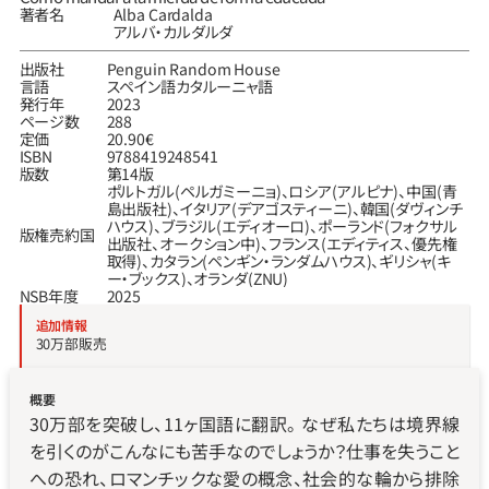
著者名
Alba Cardalda
アルバ・カルダルダ
出版社
Penguin Random House
言語
スペイン語
カタルーニャ語
発行年
2023
ページ数
288
定価
20.90€
ISBN
9788419248541
版数
第14版
ポルトガル（ペルガミーニョ）、ロシア（アルピナ）、中国（青
島出版社）、イタリア（デアゴスティーニ）、韓国（ダヴィンチ
ハウス）、ブラジル（エディオーロ）、ポーランド（フォクサル
版権売約国
出版社、オークション中）、フランス（エディティス、優先権
取得）、カタラン（ペンギン・ランダムハウス）、ギリシャ（キ
ー・ブックス）、オランダ（ZNU）
NSB年度
2025
追加情報
30万部販売
概要
30万部を突破し、11ヶ国語に翻訳。 なぜ私たちは境界線
を引くのがこんなにも苦手なのでしょうか？仕事を失うこと
への恐れ、ロマンチックな愛の概念、社会的な輪から排除