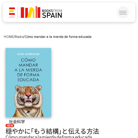
HOME
/
Books
/
Cómo mandar a la mierda de forma educada
社会科学
NEW
穏やかに「もう結構」と伝える方法
Cómo mandar a la mierda de forma educada