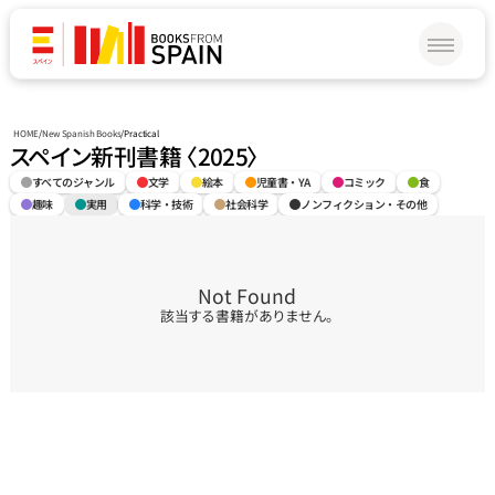
HOME
/
New Spanish Books
/
Practical
スペイン新刊書籍 〈2025〉
すべてのジャンル
文学
絵本
児童書・YA
コミック
食
趣味
実用
科学・技術
社会科学
ノンフィクション・その他
Not Found
該当する書籍がありません。