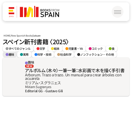
HOME
/
New Spanish Books
/
Leisure
スペイン新刊書籍 〈2025〉
すべてのジャンル
文学
絵本
児童書・YA
コミック
食
趣味
実用
科学・技術
社会科学
ノンフィクション・その他
趣味
NEW
アルボルム（木々）一筆一筆：水彩画で木を描く手引書
Arborum. Trazo a trazo. Un manual para crear árboles con 
acuarela
ミリアム・スグラニェス
Miriam Sugranyes
Editorial GG - Gustavo Gili