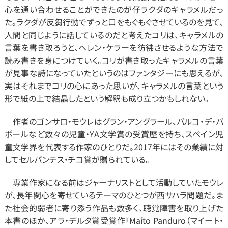
心を通い合わせることができたのが仔ラクダのキャラメルだっ
た。ラクダが反芻行動でずっと口をもぐもぐさせているのを見て、
人間と同じように話しているのだと考えたコリは、キャラメルの
言葉を書き取ろうと、ヘレン・ケラーを彷彿させるような方法で
読み書きを身につけていく。コリが書き取ったキャラメルの言葉
が見事な詩になっていたというのはファンタジーにも思えるが、
実はそれまでコリの心にあった思いが、キャラメルの言葉という
形で紙の上で結晶したという解釈も成り立つかもしれない。
　作者のゴンサロ・モウレはグラン・アングラール、バルコ・デ・バ
ポールなど数々の児童・YA文学賞の受賞歴を持ち、スペイン児
童文学界を代表する作家のひとりだ。2017年にはその業績に対
してセルバンテス・チコ賞が贈られている。
　専業作家になる前はジャーナリストとして活動していたモウレ
が、長年関心を寄せているテーマのひとつが西サハラ問題だ。ま
た社会的弱者に寄り添う作品も数多く、聴覚障害を取り上げた
本書のほか、アラ・デルタ賞受賞作『Maíto Panduro（マイート・