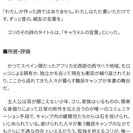
「わたしが作った詩ではありません。わたしはただ書いただけで
す。ずっと昔の、親友の言葉を」
　コリのその詩のタイトルは、「キャラメルの言葉」といった。
■
所感・評価
　かつてスペイン領だったアフリカ北西部の西サハラ地域。モロ
ッコによる領有か、独立かを巡って現在も衝突が繰り返されてお
り、ここから逃れてきた人々が暮らす難民キャンプが本書の舞台
だ。
　主人公は耳が聞こえない少年、コリ。家族はいるものの、簡単
な身振りによって日常の用件を伝え合うのが唯一のコミュニケ
ーション手段で、キャンプ内の健聴児たちからは石を投げられ、
いじめられている。虐げられた人々が集う難民キャンプのなかで
もさらに不遇な存在といえるだろう。孤独を抱えるコリが、唯一