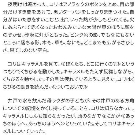
　夜明けは寒かった。コリはアノラックのボタンをとめ、目の部
分だけすき間をあけて、黒いターバンをしっかりまきつけた。自
分がはいた息をすいこむと、出ていった熱が少しもどってくる。火
にあぶられて赤くなったおわんみたいな太陽が東のほうに顔を
のぞかせ、砂漠に灯がともった。ピンク色の影、でもなにもない
ところに落ちる影。木も、草も、なにも。どこまでも広がるさびし
さ、果てしのない空白。
　コリはキャラメルを見て、≪ぼくたち、どこに行くの？≫という
つもりでくちびるを動かした。キャラメルもたえず反芻しながら、
くちびるを動かした。その目は疲れているように見えた。コリはく
ちびるの動きを読んだ。≪ついておいで≫
　井戸で水を飲んだ母ラクダの子どもが、その井戸のある方角
についての記憶をかくし持っていることを、コリは知らなかった。
キャラメルじしんも知らなかったが、頭のなかでなにかが≪あっ
ちのほうへ、あっちのほうへ≫といっていた。そしてコリはキャラ
メルについていった。