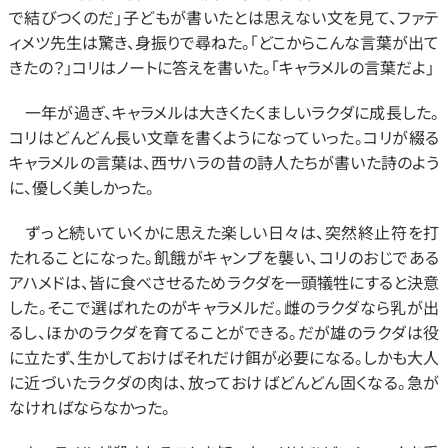
で結びつくのだ」子どもが書いたとは思えない文を見て、ファテ
ィメツ先生は驚き、身振りで尋ねた。「どこからこんな言葉が出て
きたの？」コリはノートに答えを書いた。「キャラメルの言葉だよ」
　一年が過ぎ、キャラメルは大きくたくましいラクダに成長した。
コリはどんどん長い文章を書くようになっていった。コリが綴る
キャラメルの言葉は、西サハラの昔の詩人たちが書いた詩のよう
に、優しく美しかった。
　ずっと続いていくかに思えた楽しい日々は、突然終止符を打
たれることになった。飢餓がキャンプを襲い、コリのおじである
アハメドは、皆に食べさせるためラクダを一頭犠牲にすると決意
した。そこで選ばれたのがキャラメルだ。雌のラクダなら乳が出
るし、ほかのラクダを育てることができる。だが雄のラクダは役
に立たず、生かしておけばそれだけ餌が必要になる。しかも大人
に近づいたラクダの肉は、放っておけばどんどん固くなる。急が
なければならなかった。