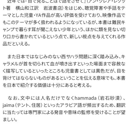
　近年では『目で見ることばで話をさせて』（アン・クレア・レゾッ
ト著　横山和江訳　岩波書店）をはじめ、聴覚障害や手話をテ
ーマとした児童・YA作品が高い評価を受けており、映像作品で
もこのテーマが多く扱われるようになっているが、本書は難民キ
ャンプで暮らす耳が聞こえない少年という、ほかに類を見ない切
り口から書かれているという点で、新しい視点を与えてくれる作
品だといえる。
　また日本ではなじみのない西サハラ問題に深く踏み込み、キ
ャラメルが首を切られて血が噴き出すといった場面まで容赦な
く描写しているといったところも児童書としては異色だが、目を
背けてはならないものがあるということを伝える意味でも、本書
を日本で紹介する価値は十分にあると考える。
　なお、文中には人名だけでなくhammada（岩石砂漠）、
jaima（テント、住居）といったアラビア語が頻出するため、翻訳
に当たっては専門家による発音や意味の監修を受けることが望
ましい。 