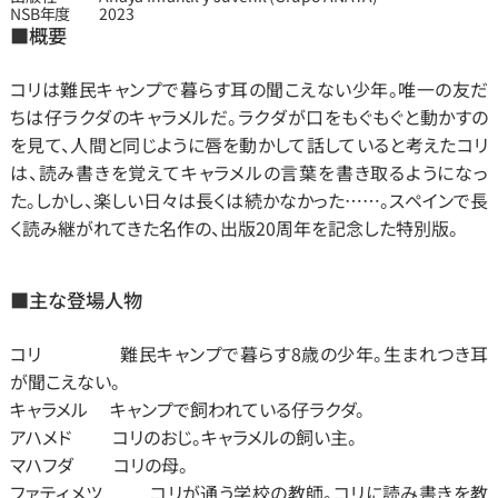
NSB年度
2023
■概要
コリは難民キャンプで暮らす耳の聞こえない少年。唯一の友だ
ちは仔ラクダのキャラメルだ。ラクダが口をもぐもぐと動かすの
を見て、人間と同じように唇を動かして話していると考えたコリ
は、読み書きを覚えてキャラメルの言葉を書き取るようになっ
た。しかし、楽しい日々は長くは続かなかった……。スペインで長
く読み継がれてきた名作の、出版20周年を記念した特別版。
■主な登場人物
コリ　　　　 難民キャンプで暮らす8歳の少年。生まれつき耳
が聞こえない。
キャラメル　 キャンプで飼われている仔ラクダ。
アハメド　　 コリのおじ。キャラメルの飼い主。
マハフダ　　 コリの母。
ファティメツ　      コリが通う学校の教師。コリに読み書きを教