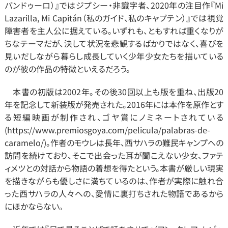
パンドゥーロ）』ではジプシー・非識字者、2020年の注目作『Mi 
Lazarilla, Mi Capitán（私のガイド、私のキャプテン）』では視覚
障害者を主人公に据えている。いずれも、ともすれば重くなりが
ちなテーマだが、決して状況を悲観するばかりではなく、喜びを
見いだしながら暮らし成長していく少年少女たちを描いている
のが彼の作品の特徴といえるだろう。
　本書の初版は2002年。その後30回以上も版を重ね、出版20
年を記念して新装版が発売された。2016年には本作を原作とす
る短編映画が制作され、ゴヤ賞にノミネートされている
(
https://www.premiosgoya.com/pelicula/palabras-de-
caramelo/)。作者のモウレは長年、西サハラの難民キャンプへの
訪問を続けており、そこで出会った耳が聞こえない少女、ファテ
ィメツとの対話から物語の着想を得たという。本書が厳しい現実
を描きながらも優しさに満ちているのは、作者が実際に触れ合
った西サハラの人々への、愛情に裏打ちされた物語であるから
にほかならない。