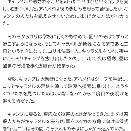
　キャラメルが殺されることを知ったコリはひどいショックを受
け、泣きつづけた。アハメドは甥の悲しみを思って苦悩したが、キ
ャンプの人たちを飢えさせないためには、ほかに方法がなかっ
た。
　その日からコリは学校に行くのもやめて、囲いのそばでずっと
過ごすようになった。そしてキャラメルが犠牲になるまであと二
日というときになって、コリは決意した。キャラメルをつれ、夜中
にこっそりキャンプを抜け出したのだ。こうして夜は極寒、昼は
酷暑の砂漠を歩く逃避行が始まった。
　翌朝、キャンプは大騒ぎになった。アハメドはジープを手配し、
コリとキャラメルの足跡を追って砂漠へ捜索に乗り出す。ようや
くコリたちを見つけたのは、いなくなってから二度目の夜明けを
迎える頃だった。
　キャンプに戻ると、否応なく殺害のときがやってきた。まずは畜
殺人たちがキャラメルを座らせ、頭をメッカの方角に向ける儀式
を行う。コリはその間、キャラメルのそばにしゃがみ込んでいた。