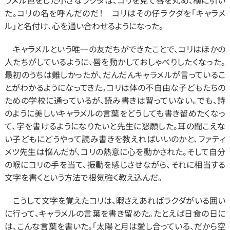
ラメル色をした小さなラクダは、コリを見て唇を丸め、横に引い
た。コリの名を呼んだのだ！　コリはその仔ラクダを「キャラメ
ル」と名付け、心を通い合わせるようになった。
　キャラメルという唯一の友だちができたことで、コリはほかの
人たちがしているように、唇を動かしておしゃべりしたくなった。
最初のうちは難しかったが、だんだんキャラメルが言っているこ
とがわかるようになってきた。コリは体の不自由な子どもたちの
ための学校に通っているが、読み書きは習っていない。でも、詩
のように美しいキャラメルの言葉をどうしても書き留めたくなっ
て、字を書けるようになりたいと先生に懇願した。耳の聞こえな
い子どもにどうやって読み書きを教えればいいのかと、ファティ
メツ先生は悩んだが、コリの熱意に心を動かされた。そして自分
の喉にコリの手を当て、振動を感じさせながら、それに相当する
文字を書くという方法で根気強く教え込んだ。
　こうして文字を覚えたコリは、暇さえあればラクダがいる囲い
に行って、キャラメルの言葉を書き留めた。たとえば日食の日に
は、こんな言葉を書いた。「太陽と月は愛し合っている、だから空