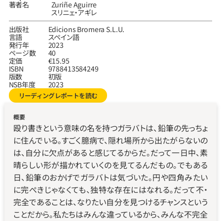
著者名
Zuriñe Aguirre
スリニェ‧アギレ
出版社
Edicions Bromera S.L.U.
言語
スペイン語
発行年
2023
ページ数
40
定価
€15.95
ISBN
9788413584249
版数
初版
NSB年度
2023
リーディングレポートを読む
概要
殴り書きという意味の名を持つガラバトは、鉛筆の先っちょ
に住んでいる。すごく臆病で、隠れ場所から出たがらないの
は、自分に欠点があると感じてるからだ。だって一日中、素
晴らしい形が描かれていくのを見てるんだもの。でもある
日、鉛筆のおかげでガラバトは気づいた。円や四角みたい
に完ぺきじゃなくても、独特な存在にはなれる。だって不・
完全であることは、なりたい自分を見つけるチャンスという
ことだから。私たちはみんな違っているから、みんな不完全