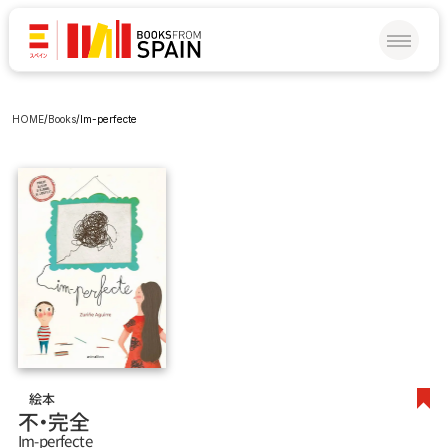
HOME
/
Books
/
Im-perfecte
絵本
不‧完全
Im-perfecte