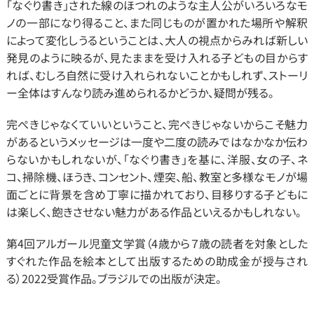
「なぐり書き」された線のほつれのような主人公がいろいろなモ
ノの一部になり得ること、また同じものが置かれた場所や解釈
によって変化しうるということは、大人の視点からみれば新しい
発見のように映るが、見たままを受け入れる子どもの目からす
れば、むしろ自然に受け入れられないことかもしれず、ストーリ
ー全体はすんなり読み進められるかどうか、疑問が残る。
完ぺきじゃなくていいということ、完ぺきじゃないからこそ魅力
があるというメッセージは一度や二度の読みではなかなか伝わ
らないかもしれないが、「なぐり書き」を基に、洋服、女の子、ネ
コ、掃除機、ほうき、コンセント、煙突、船、教室と多様なモノが場
面ごとに背景を含め丁寧に描かれており、目移りする子どもに
は楽しく、飽きさせない魅力がある作品といえるかもしれない。
第4回アルガール児童文学賞（4歳から７歳の読者を対象とした
すぐれた作品を絵本として出版するための助成金が授与され
る）2022受賞作品。ブラジルでの出版が決定。