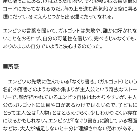
屋の隅っこにある、けば立った布地や、それを吸い取る掃除機の
コードにだってなれるのだ。海の上を進む蒸気船から空に昇る
煙にだって、冬にえんとつから出る煙にだってなれる。
エンピツの言葉を聞いて、ガルゴットは失敗や、誰かに好かれな
いことをおそれず、自分の可能性を信じて、完ぺきじゃなくても、
ありのままの自分でいようと決心するのだった。
■所感
　エンピツの先端に住んでいる「なぐり書き」（ガルゴット）という
名前の落書きのような線の集まりが主人公という奇抜なストー
リーで、顔が描かれているエンピツ自体はわかりやすいが、主人
公のガルゴットには目や口があるわけではないので、子どもに
とって主人公は「人物」とはとらえづらく、少しわかりにくい存在
に映るかもしれない。エンピツが「なぐり書き」に諭している場面
などは、大人が補足しないと十分に理解されない恐れがある。