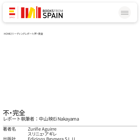
HOME
/
リーディングレポート
/
不‧完全
不‧完全
レポート執筆者：中山 映
Ei Nakayama
著者名
Zuriñe Aguirre
スリニェ‧アギレ
出版社
Edicions Bromera S.L.U.