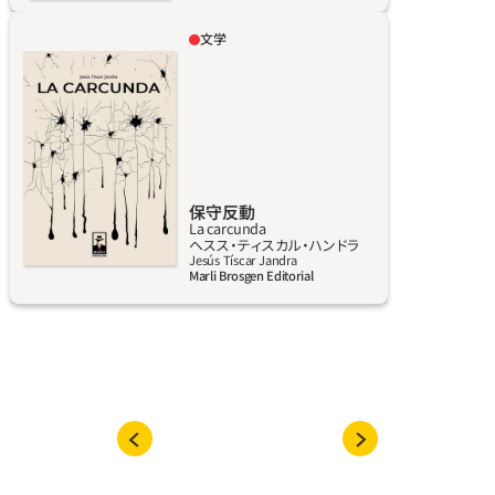
つけるように夜を照らす灯台守と同様、マリサ
文学
は、彼女の物語を私たちが見失わないよう細心
「怒れる者たち」は、彼らを代表しない政治家た
の注意を払う。
ちに抗議するため、座りこみやスローガンや集
会を計画している。フランコ時代の終わりに逮
捕者を拷問した経験を持つアル中の元警察官
は、首都マドリードのバルでピストルを持ち歩
く。魂の欠如に傷ついた、元オプス・デイ信者の
美しい若者は、十字架を買うために通行人に金
保守反動
La carcunda
をせびったことがもとで、地元のファシズムの
詳しく見る
ヘスス‧ティスカル‧ハンドラ
根絶をもくろむ極左のテロリスト集団に加わ
Jesús Tíscar Jandra
Marli Brosgen Editorial
ることになる。このような状況で展開する、異
質な散文で書かれ、礼儀正しさとは無縁のこの
小説は、20世紀半ばの粗野なスペインで荒くれ
どもとともに始まり、民衆がうんざりした声を
あげ、気のすむまで叫んだ、その遠い時代でし
めくくられる。