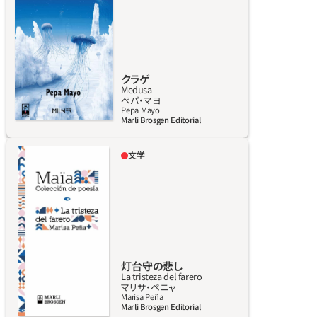
山の中に隠れ住んでいた。そんな中、サイボー
グ工学と光遺伝学の技術者である20歳の若者
マケナが軌道リングからタコミック・コロニー
へ向かった。そこで科学者として職に就き、彼
が最も得意とする分野、つまり感情と、それを
クラゲ
Medusa
３次元で脳にはめこむ仕事をするためだ。ま
詳しく見る
ぺパ‧マヨ
た、市民とサイボーグからなるデルタ・アロー
Pepa Mayo
Marli Brosgen Editorial
隊にも入隊。この隊は植林のために外部へ出た
り、ノアの方舟の名で知られる防空壕タオ・タ
文学
コミックの監視をしたりする任務を遂行して
マリサ・ペニャは不死鳥の系譜にある詩人だ。
いる。デルタ・アロー隊へ出向いた初日、マケナ
この本は、彼女自身が道すがら選びぬいたハー
はノムラに夢中になる。しかし、ノムラのよう
ブを使い、熟練した時計職人の精巧さと、限り
な原型のサイボーグは生存と人間を保護する
なく繊細な手で編み上げた巣である。感動する
ための基本的な感情しか備えておらず、愛する
者の手の中で燃え上がり、その灰の中からよみ
ことを知らない。
がえり、再び感動をもたらす。『灯台守の悲しみ』
は、思考にしみとおる雨の本であり、心の奥底
灯台守の悲し
La tristeza del farero
に湿り気を残す。その湿り気は、悲しみに歌い
詳しく見る
マリサ‧ペニャ
かける方法だ。暗闇や岩場や浅瀬や岩礁がある
Marisa Peña
Marli Brosgen Editorial
ところでも、いつでも私たちがイタカにたどり