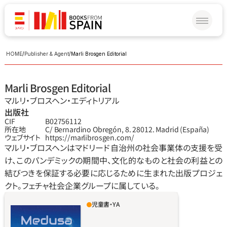
HOME
/
Publisher & Agent
/
Marli Brosgen Editorial
Marli Brosgen Editorial
マルリ‧ブロスヘン‧エディトリアル
出版社
CIF
B02756112
所在地
C/ Bernardino Obregón, 8. 28012. Madrid (España)
ウェブサイト
https://marlibrosgen.com/
マルリ‧ブロスヘンはマドリード自治州の社会事業体の支援を受
け、このパンデミックの期間中、文化的なものと社会の利益との
結びつきを保証する必要に応じるために生まれた出版プロジェ
クト。フェチャ社会企業グループに属している。
児童書・YA
数世紀も前から地球は巨大クラゲに侵略され
た氷河と化し、人々は生き延びるために奥深い