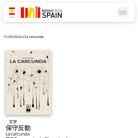
HOME
/
Books
/
La carcunda
文学
保守反動
La carcunda