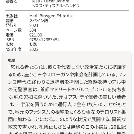
著者名
Jesús Tíscar Jandra
ヘスス‧ティスカル‧ハンドラ
出版社
Marli Brosgen Editorial
言語
スペイン語
発行年
2021
ページ数
504
定価
€21.00
ISBN
9788412383454
版数
初版
NSB年度
2022
概要
「怒れる者たち」は、彼らを代表しない政治家たちに抗議す
るため、座りこみやスローガンや集会を計画している。フラ
ンコ時代の終わりに逮捕者を拷問した経験を持つアル中
の元警察官は、首都マドリードのバルでピストルを持ち歩
く。魂の欠如に傷ついた、元オプス・デイ信者の美しい若者
は、十字架を買うために通行人に金をせびったことがもと
で、地元のファシズムの根絶をもくろむ極左のテロリスト集
団に加わることになる。このような状況で展開する、異質な
散文で書かれ、礼儀正しさとは無縁のこの小説は、20世紀