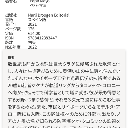
著者名
Pepa Mayo
ぺパ‧マヨ
出版社
Marli Brosgen Editorial
言語
スペイン語
発行年
2021
ページ数
176
定価
€14.00
ISBN
9788412383447
版数
初版
NSB年度
2022
概要
数世紀も前から地球は巨大クラゲに侵略された氷河と化
し、人々は生き延びるために奥深い山の中に隠れ住んでい
た。そんな中、サイボーグ工学と光遺伝学の技術者である
20歳の若者マケナが軌道リングからタコミック・コロニー
へ向かった。そこで科学者として職に就き、彼が最も得意と
する分野、つまり感情と、それを３次元で脳にはめこむ仕事
をするためだ。また、市民とサイボーグからなるデルタ・ア
ロー隊にも入隊。この隊は植林のために外部へ出たり、ノ
アの方舟の名で知られる防空壕タオ・タコミックの監視を