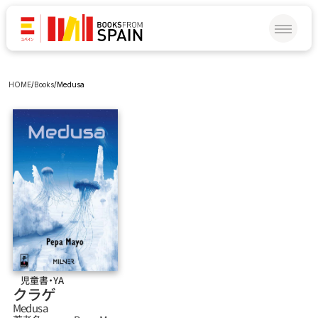
HOME
/
Books
/
Medusa
児童書・YA
クラゲ
Medusa