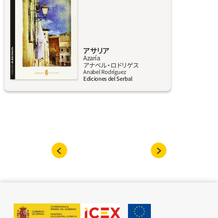
による政治の激動とも無縁だった。しかし、グ
ティエレス家の高齢の兄妹カンディドとパキ
タが殺害されたことで村の日々の平和が突然
破られる。治安警察が慌ただしく介入し、住民
のひとりを逮捕し厳しく尋問したことから村
アサリア
Azaría
で反乱が起き、中央政府は事件解決のためにロ
詳しく見る
アナベル‧ロドリゲス
ベルト・マルティン警部を送り込んでくる。同
Anabel Rodríguez
Ediciones del Serbal
じ頃27歳の独身の娘イネスはひとり、兄妹の殺
害について探り始める。イネスは妙な罪悪感
と、持ち前の反抗心から「婿叩き」というあだ名
で呼ばれていた。資金は乏しく、その時代女性
は一段低い地位に置かれていたが、彼女は自己
流の犯罪捜査に乗り出していく。