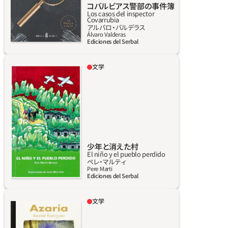
コバルビアス警部の事件簿
びに浸りながら、そのサブ・ジャンルに潜り込
Los casos del inspector
Covarrubia
む。出版社の最初の意図は、そのデリケートな
詳しく見る
アルバロ‧バルデラス
役割にふさわしい紙（トイレットペーパー）に
Álvaro Valderas
Ediciones del Serbal
印刷するつもりだったが、インクがにじんでし
まった。斬新なシャーロック＆ワトソンとでも
文学
いうべき主人公コンビは、道徳観念なしで損得
スペイン内戦は終わった瞬間から、文学のイン
勘定が得意な警部と、おばかだが忠実な部下。
スピレーションの源となってきた。本書も内戦
交互に警察から遠ざけられたり表彰されたり
をテーマとした作品のひとつ。具体的には、エ
している。コバルビアスは、機知に富んだ、良心
ブロ川の戦い、特にラ・ファタレリャ山中の戦
の呵責ゼロの男で、（触ったもの全てを黄金に
闘から想を得たもの。本書の特徴は、登場人物
変える）ミダス王とは正反対。ミエルダス（糞）
は実在の人物だが、小説風にアレンジされてい
王とでも言おうか、手に触れるものすべてを
ること。特定の地方のことを描きながら作品世
少年と消えた村
El niño y el pueblo perdido
「黄金ならぬ糞」に変える。
界は普遍的で、だれでも共感できる。だれひと
詳しく見る
ペレ‧マルティ
り無関心ではいられない物語。
Pere Marti
Ediciones del Serbal
文学
アサリアはのどかな山村。石畳の白い通りのこ
の村は、ミゲル・プリモ=デ=リベラの独裁政権