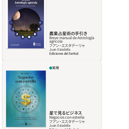
与える影響については、時代を問わず、誰もが
耳にしたことがあるのではないだろうか。地球
の衛星である月が潮の満ち引きや天候だけで
なく、人間の行動や、動植物の生態にも影響を
与えるのを、実際に見たり何かで読んだりした
農業占星術の手引き
ことがあるはずだ。地上のあらゆるものへの天
Breve manual de Astrología
agrícola
体の影響は現実に存在し、否定できない。しか
詳しく見る
フアン‧エスタデーリャ
し、最も驚くべきことは、われわれがそれを利
Juan Estadella
Ediciones del Serbal
用できるということだ。耕作への応用は、まさ
にその最も古い用法のひとつである。本書で
実用
は、われわれの栽培する作物や庭、都会の小さ
この本には、古来の知識である占星術を、容易
なバルコニーの植物が、天体の力を借りていき
かつ知的な方法でビジネスの世界に応用する
いきと成長するよう、簡単に利用できるコンセ
方法が記されている。読者は本格的に占星術を
プト、アイデア、テクニックを紹介している。星
学ばずとも本書を通じて、この千年来の知識を
を味方につけて、驚きの世界に足を踏み入れて
活用し、事業全般、さらには職業人としてのあ
みよう。
らゆる活動を強化することが可能だ。読者が起
業家、経営者、従業員、いずれであろうと、本書
星で見るビジネス
Negocios con estrella
は、占星術の知識を日々の仕事の中で容易かつ
詳しく見る
フアン‧エスタデーリャ
実用的に使う方法を習得させるだけでなく、将
Juan Estadella