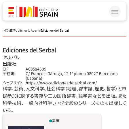
HOME
/
Publisher & Agent
/
Ediciones del Serbal
Ediciones del Serbal
セルバル
出版社
CIF
A08584609
所在地
C/ Francesc Tàrrega, 12 1ª planta 08027 Barcelona 
(España)
ウェブサイト
https://www.edicionesdelserbal.com/
科学、芸術、人文科学、社会科学（地理、都市論、歴史、哲学）と市
民参加に関する書籍や二カ国語辞書、語学書などを出版。また
科学技術、一般向け科学、小説全般のシリーズものも出版して
いる。
実用
月、惑星、星座が、自然やわれわれの住む世界に