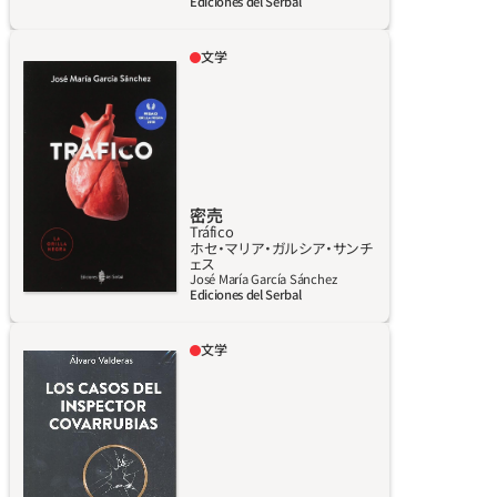
Ediciones del Serbal
来訪れるかもしれない危機、好景気、流行・・・な
ど、われわれの社会の未来についても読み解か
文学
せてくれるだろう。過去2回の世界危機を正確
本書はふたりの男の子についての一風変わっ
に予言した、経験豊富で国際的にも著名な占星
た物語（ひとりは心臓病を患うブルジョア階級
術師フアン・エスタデーリャ。その手によって
の子弟、もうひとりはスラム街に住む健康な男
記された本書は単なる書籍を超えた、星を渡り
の子）。彼らの人生が、彼らと彼らの周囲にとっ
ゆく魅力的な旅路である。
て全く悲劇的なかたちで交差する。これは社会
派の物語ではないし、ましてや社会を糾弾する
密売
ものでもないが、この小説はあまりに近くあま
Tráfico
ホセ‧マリア‧ガルシア‧サンチ
りに遠いふたつの環境を描いている。気取っ
詳しく見る
ェス
て、虚飾に満ち、野心的で、見かけが全てのブル
José María García Sánchez
Ediciones del Serbal
ジョア階級。それに対し貧困と暴力に満ちた環
境で、生き延びるのに想像を絶する努力が必要
文学
な、社会からあぶれた階級。バルセロナの高台
これらの物語は、あまりに信ぴょう性があり過
に住む人々と、ラ・ミナのようなスラム街に住
ぎて逆に、真実味を持たせるために一部の詳細
む人々、全く違った性格のふたつの世界が描か
を削除しなくてはならなかったほどで、「排尿
れている。同じだって？ 生まれも、ましてや
文学」とでも呼ばれるジャンル、さらにその厳
生活も、そして死さえも同じではない。
しいレアリズムによって「下剤文学」というサ
ブ・ジャンルに入る。入る、というより、下劣な喜