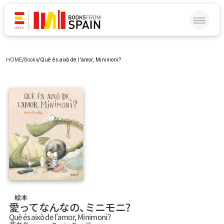
HOME
/
Books
/
Què és això de l'amor, Minimoni?
絵本
愛ってなんなの、ミニモニ？
Què és això de l'amor, Minimoni?