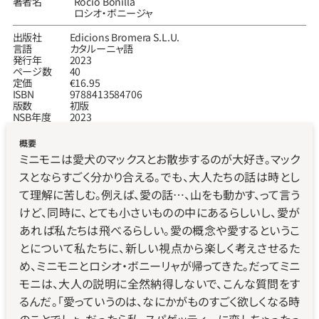
著者名
Rocio Bonilla
ロシオ‧ボニージャ
出版社
Edicions Bromera S.L.U.
言語
カタルーニャ語
発行年
2023
ページ数
40
定価
€16.95
ISBN
9788413584706
版数
初版
NSB年度
2023
概要
ミニモニは愛犬のマックスとお散歩するのが大好き。マック
スとならすごく分かり合える。でも、大人たちの話は時とし
て理解に苦しむ。例えば、愛の話…、山をも動かす、って言う
けど、同時に、とても小さいものの中にあるらしいし、愛が
あれば私たちは飛べるらしい。愛の概念や愛するというこ
とについて私たちに、新しい視点から楽しく考えさせるた
め、ミニモニとロシオ・ボニーリャが帰ってきた。だってミニ
モニは、大人の説明に全然納得しないで、こんな質問をす
るんだ。「愛っていうのは、なにかがものすごく欲しくなる時