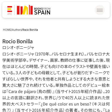
HOME
/
Authors
/
Rocio Bonilla
Rocio Bonilla
ロシオ‧ボニージャ
ロシオ‧ボニーリャ（1970年、バルセロナ生まれ）。バルセロナ大
学美術学部卒。デザイナー、画家、教師の仕事に従事した後、現
在はほとんどの時間、子ども向けの本のイラストや壁画を描い
ている。３人の子どもの母親として、子どもが創りだす~ニークで
すばらしい世界や、それを他者と共有しようとする大きな意思と
寛大さに魅了され続けている。単独作品としてのデビュー絵本
は『Cara de pájaro（鳥の顔）』（当サイト2015年紹介作品）。20
以上の言語に翻訳され、世界じ/うで40万人以上に読まれた世
界的大ベストセラー『¿De qué color es un beso?（キスは何
色？）』（当サイト2016年紹介作品）の著者。その他にも、『La 