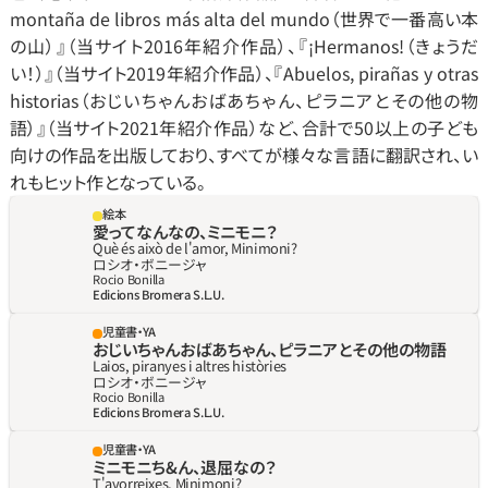
montaña de libros más alta del mundo（世界で一番高い本
の山）』（当サイト2016年紹介作品）、『¡Hermanos!（きょうだ
い！）』（当サイト2019年紹介作品）、『Abuelos, pirañas y otras 
historias（おじいちゃんおばあちゃん、ピラニアとその他の物
語）』（当サイト2021年紹介作品）など、合計で50以上の子ども
向けの作品を出版しており、すべてが様々な言語に翻訳され、い 
れもヒット作となっている。
絵本
愛ってなんなの、ミニモニ？
Què és això de l'amor, Minimoni?
ロシオ‧ボニージャ
Rocio Bonilla
Edicions Bromera S.L.U.
児童書・YA
おじいちゃんおばあちゃん、ピラニアとその他の物語
Laios, piranyes i altres històries
ロシオ‧ボニージャ
Rocio Bonilla
Edicions Bromera S.L.U.
児童書・YA
ミニモニち&ん、退屈なの？
T'avorreixes, Minimoni?