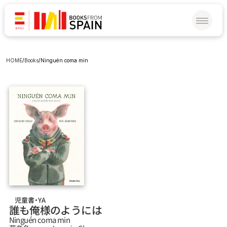
HOME
/
Books
/
Ninguén coma min
児童書・YA
誰も俺様のようには
Ninguén coma min