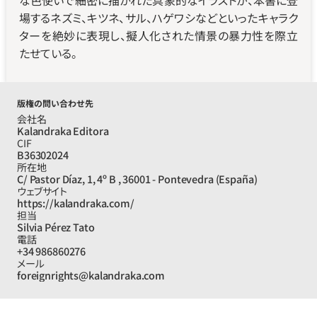
な色使いで細密に描かれた具象的なイラストが、本書に登
場するネズミ、キツネ、サル、ハゲワシなどといったキャラク
ターを絶妙に表現し、擬人化された情景の暴力性を際立
たせている。
版権の問い合わせ先
会社名
Kalandraka Editora
CIF
B36302024
所在地
C/ Pastor Díaz, 1, 4º B , 36001 - Pontevedra (España)
ウェブサイト
https://kalandraka.com/
担当
Silvia Pérez Tato
電話
+34 986860276
メール
foreignrights@kalandraka.com