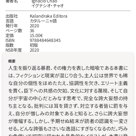
著者名
Ignacio Chao
イグナシオ‧チャオ
出版社
Kalandraka Editora
言語
カタルーニャ語
発行年
2020
ページ数
36
定価
15.00€
ISBN
9788484648345
版数
初版
NSB年度
2020
概要
人生を振り返る暴君、その権力を表した暗喩である本書に
は、フィクションと現実が混じり合う。主人公は世界でも稀
な自分の個性をほめたたえ、協調性を欠き、エリート主義
を貫く。臣下への共感の欠如、文化に対する蔑視、そして自
分が宇宙の中心だとみなす思考で、完全な誇大妄想の持
ち主となる。批判には耳を貸さず、対立する者皆に罰を与
え、自分が憎しみの対象であると知ると、さらに誇大妄想
が増幅する。しかし、予期せぬ結末が読者の認識を一変さ
せる。どんな誇張もささいな逸話にすぎなくなるのだ。巧み