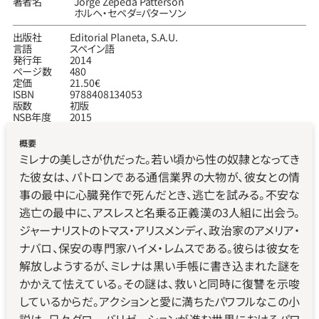
著者名
Jorge Zepeda Patterson
ホルヘ‧セペダ=パターソン
出版社
Editorial Planeta, S.A.U.
言語
スペイン語
発行年
2014
ページ数
480
定価
21.50€
ISBN
9788408134053
版数
初版
NSB年度
2015
概要
ミレナの美しさが仇だった。若い頃から性の奴隷となってき
た彼女は、パトロンである通信業界の大物が、彼女との情
事の最中に心臓発作で死んだとき、逃亡を試みる。不安な
逃亡の最中に、アスレスと名乗る正義漢の3人組に出会う。
ジャーナリストのトマス・アリスメンディ、政治家のアメリア・
ナバロ、保安の専門家ハイメ・レムスである。彼らは彼女を
解放しようするが、ミレナは黒い手帳に書き込まれた謎を
かかえて怯えている。その謎は、救いと同時に復讐を示唆
しているからだ。アクションと愛に満ちたパワフルなこの小