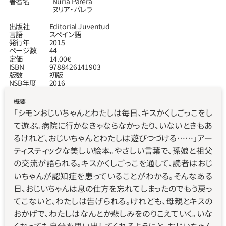
著者名
Núria Parera
ヌリア‧パレラ
出版社
Editorial Juventud
言語
スペイン語
発行年
2015
ページ数
44
定価
14.00€
ISBN
9788426141903
版数
初版
NSB年度
2016
概要
「シモンおじいちゃんとわたしは毎日、キスかくしごっこをし
て遊ぶ。病院に行かなきゃならなかったり、いないときもあ
るけれど、おじいちゃんとわたしは遊びつづける……」アー
ティスティックな美しい絵本。やさしい言葉で、孫娘と祖父
の交流が語られる。キスかくしごっこを通して、読者はおじ
いちゃんが認知症を患っていることがわかる。そんなある
日、おじいちゃんは息の仕方を忘れてしまったのでもう戻っ
てこないと、わたしは告げられる。けれども、母親とキスの
おかげで、わたしはなんとか悲しみをのりこえていく。いな