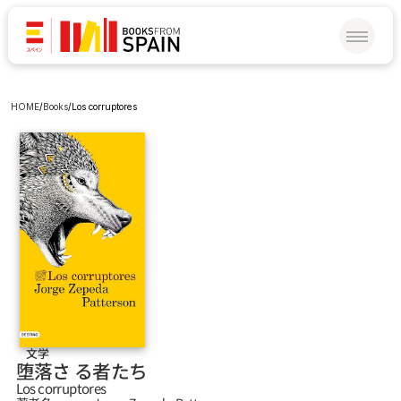
HOME
/
Books
/
Los corruptores
文学
堕落さ る者たち
Los corruptores