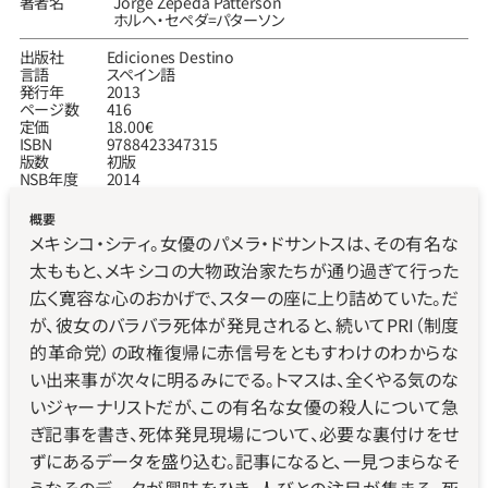
著者名
Jorge Zepeda Patterson
ホルヘ‧セペダ=パターソン
出版社
Ediciones Destino
言語
スペイン語
発行年
2013
ページ数
416
定価
18.00€
ISBN
9788423347315
版数
初版
NSB年度
2014
概要
メキシコ・シティ。女優のパメラ・ドサントスは、その有名な
太ももと、メキシコの大物政治家たちが通り過ぎて行った
広く寛容な心のおかげで、スターの座に上り詰めていた。だ
が、彼女のバラバラ死体が発見されると、続いてPRI（制度
的革命党）の政権復帰に赤信号をともすわけのわからな
い出来事が次々に明るみにでる。トマスは、全くやる気のな
いジャーナリストだが、この有名な女優の殺人について急
ぎ記事を書き、死体発見現場について、必要な裏付けをせ
ずにあるデータを盛り込む。記事になると、一見つまらなそ