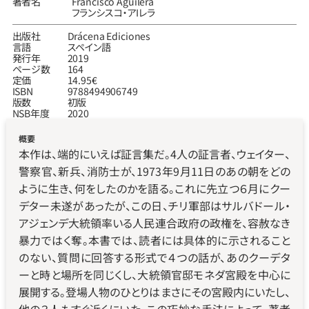
著者名
Francisco Aguilera
フランシスコ‧アIレラ
出版社
Drácena Ediciones
言語
スペイン語
発行年
2019
ページ数
164
定価
14.95€
ISBN
9788494906749
版数
初版
NSB年度
2020
概要
本作は、端的にいえば証言集だ。4人の証言者、ウェイター、
警察官、新兵、消防士が、1973年9月11日のあの朝をどの
ように生き、何をしたのかを語る。これに先立つ６月にクー
デター未遂があったが、この日、チリ軍部はサルバドール・
アジェンデ大統領率いる人民連合政府の政権を、容赦なき
暴力ではく奪。本書では、読者には具体的に示されること
のない、質問に回答する形式で４つの話が、あのクーデタ
ーと時と場所を同じくし、大統領官邸モネダ宮殿を中心に
展開する。登場人物のひとりはまさにその宮殿内にいたし、