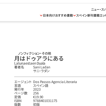
ニュー・ス
日本向けおすすめ書籍
スペイン新刊書籍
エッ
ノンフィクション・その他
月はドゥアラにある
La luna esta en Duala
著者名
Sani Ladan
サニ‧ラダン
エージェント
Dos Passos Agencia Literaria
言語
スペイン語
発行年
2023
ページ数
256
定価
€19.90
ISBN
9788401031175
版数
初版