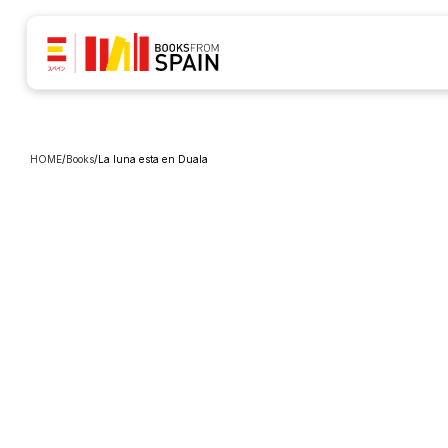
HOME
/
Books
/
La luna esta en Duala