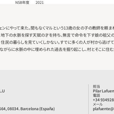
NSB年度
2021
ェンにやって来た。間もなくマルという13歳の女の子の教師を頼
」。地下の水脈を探す天賦の才を持ち、無言で命令を下す娘の祖父
、住民の暮らしを見ていくしかない。すでに多くの人が村から逃げて
ながらに水脈の中に埋められた過去を掘り起こし、村とそこに住む
担当
L.U
Pilar Lafue
電話
+34 93492
メール
-664, 08034. Barcelona (España)
plafuente@p