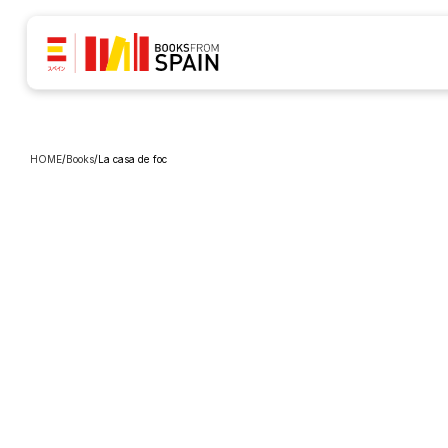
HOME
/
Books
/
La casa de foc