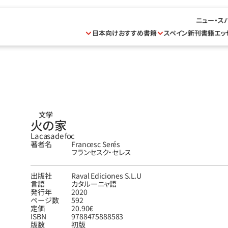
ニュー・ス
日本向けおすすめ書籍
スペイン新刊書籍
エッ
文学
火の家
La casa de foc
著者名
Francesc Serés
フランセスク‧セレス
出版社
Raval Ediciones S.L.U
言語
カタルーニャ語
発行年
2020
ページ数
592
定価
20.90€
ISBN
9788475888583
版数
初版