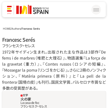
HOME
/
Authors
/
Francesc Serés
Francesc Serés
フランセスク‧セレス
1972年サイディン生まれ。出版された主な作品は3部作『De 
fems i de marbres（堆肥と大理石）』、物語選集『La força de 
la gravetat（重力）』、『Contes russos（ロシアの短編』、
『Mossegar la poma（リンゴをかじる）』。さらに2冊のノンフィク
ション、『Matèria primera（原料）』と『La pell de la 
frontera（国境の皮）』も刊行。国民文学賞、バルセロナ市賞など
多数の受賞歴がある。
文学
火の家
La casa de foc
フランセスク‧セレス