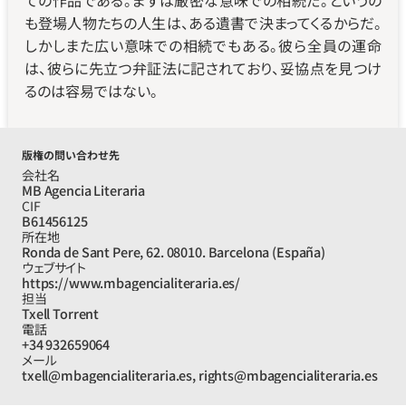
ての作品である。まずは厳密な意味での相続だ。というの
も登場人物たちの人生は、ある遺書で決まってくるからだ。
しかしまた広い意味での相続でもある。彼ら全員の運命
は、彼らに先立つ弁証法に記されており、妥協点を見つけ
るのは容易ではない。
版権の問い合わせ先
会社名
MB Agencia Literaria
CIF
B61456125
所在地
Ronda de Sant Pere, 62. 08010. Barcelona (España)
ウェブサイト
https://www.mbagencialiteraria.es/
担当
Txell Torrent
電話
+34 932659064
メール
txell@mbagencialiteraria.es, rights@mbagencialiteraria.es