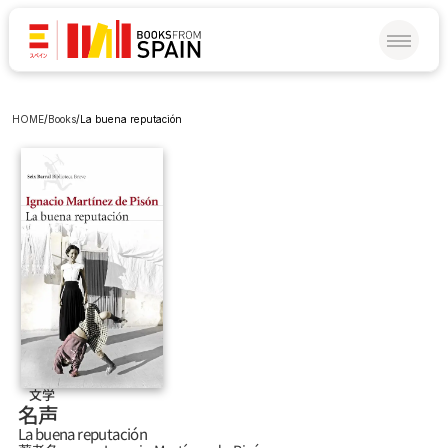
HOME
/
Books
/
La buena reputación
文学
名声
La buena reputación