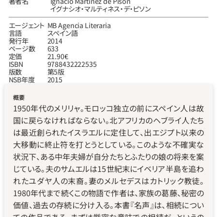
著者名
Ignacio Martínez de Pisón
イグナシオ‧マルティネス‧デ‧ピソン
エージェント
MB Agencia Literaria
言語
スペイン語
発行年
2014
ページ数
633
定価
21.90€
ISBN
9788432222535
版数
第5版
NSB年度
2015
概要
1950年代のメリリャ。モロッコ独立の前にスペイン人は故
国に戻らなければならない。北アフリカのヘブライ人たち
は最近創られたイスラエルに定住して、出エジプト以来の
大移動に終止符を打とうとしている。このような不確実な
状況下、ある中年夫婦が自分たちとふたりの娘の将来を案
じている。夫のサムエルは15世紀末にイベリア半島を追わ
れたユダヤ人の末裔。妻のメルセデスはカトリック教徒。
1980年代まで続くこの物語で作者は、家族の葛藤、秘密の
価値、過去の存続に分け入る。本書『名声』は、相続につい