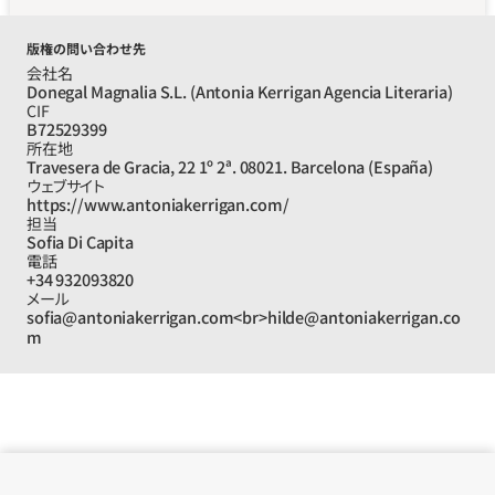
版権の問い合わせ先
会社名
Donegal Magnalia S.L. (Antonia Kerrigan Agencia Literaria)
CIF
B72529399
所在地
Travesera de Gracia, 22 1º 2ª. 08021. Barcelona (España)
ウェブサイト
https://www.antoniakerrigan.com/
担当
Sofia Di Capita
電話
+34 932093820
メール
sofia@antoniakerrigan.com<br>hilde@antoniakerrigan.co
m