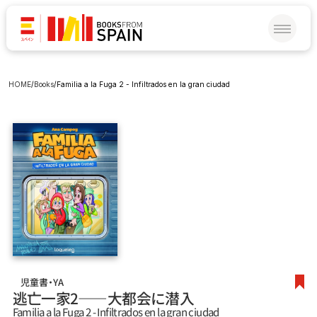
HOME
/
Books
/
Familia a la Fuga 2 - Infiltrados en la gran ciudad
児童書・YA
逃亡一家2――大都会に潜入
Familia a la Fuga 2 - Infiltrados en la gran ciudad