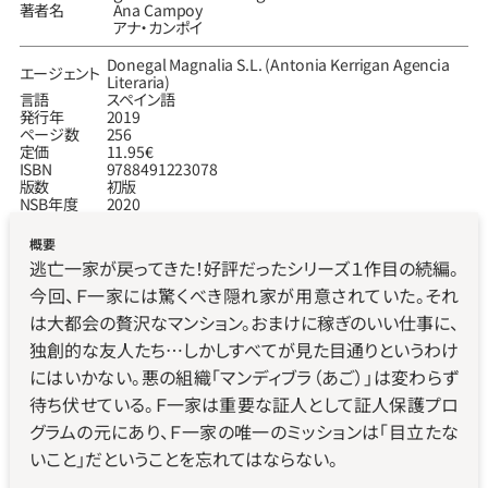
著者名
Ana Campoy
アナ・カンポイ
Donegal Magnalia S.L. (Antonia Kerrigan Agencia 
エージェント
Literaria)
言語
スペイン語
発行年
2019
ページ数
256
定価
11.95€
ISBN
9788491223078
版数
初版
NSB年度
2020
概要
逃亡一家が戻ってきた！好評だったシリーズ１作目の続編。
今回、Ｆ一家には驚くべき隠れ家が用意されていた。それ
は大都会の贅沢なマンション。おまけに稼ぎのいい仕事に、
独創的な友人たち…しかしすべてが見た目通りというわけ
にはいかない。悪の組織「マンディブラ（あご）」は変わらず
待ち伏せている。Ｆ一家は重要な証人として証人保護プロ
グラムの元にあり、Ｆ一家の唯一のミッションは「目立たな
いこと」だということを忘れてはならない。