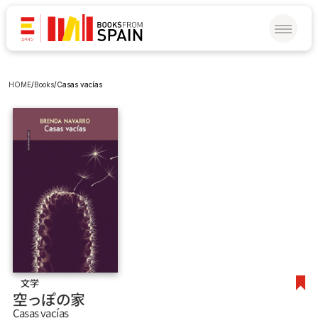
HOME
/
Books
/
Casas vacías
文学
空っぽの家
Casas vacías