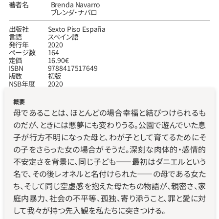
著者名
Brenda Navarro
ブレンダ・ナバロ
出版社
Sexto Piso España
言語
スペイン語
発行年
2020
ページ数
164
定価
16.90€
ISBN
9788417517649
版数
初版
NSB年度
2020
概要
母であることは、ほとんどの場合幸福と結びつけられるも
のだが、ときには悪夢にも変わりうる。公園で遊んでいた息
子が行方不明になった母と、わが子として育てるためにそ
の子をさらった女の場合がそうだ。深刻な肉体的・感情的
不安定さを背景に、同じ子ども――最初はダニエルという
名で、その後レオネルと名付けられた――の母である女た
ち、そして同じ空虚感を抱えた母たちの物語が、親密さ、家
庭内暴力、社会の不平等、孤独、寄り添うこと、罪と愛に対
して我々が持つ先入観を私たちに突きつける。