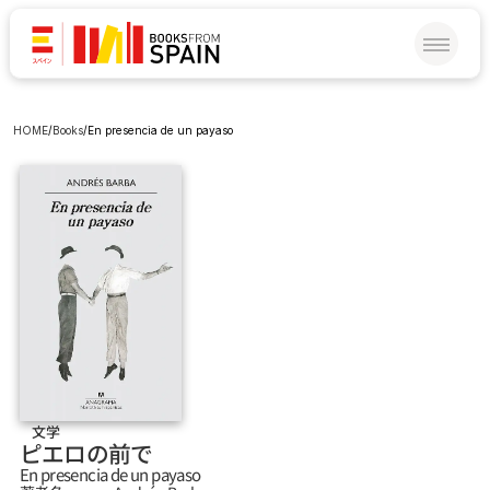
HOME
/
Books
/
En presencia de un payaso
文学
ピエロの前で
En presencia de un payaso