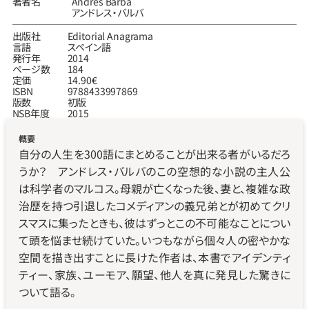
著者名
Andrés Barba
アンドレス‧バルバ
出版社
Editorial Anagrama
言語
スペイン語
発行年
2014
ページ数
184
定価
14.90€
ISBN
9788433997869
版数
初版
NSB年度
2015
概要
自分の人生を300語にまとめることが出来る者がいるだろ
うか？　アンドレス・バルバのこの空想的な小説の主人公
は科学者のマルコス。母親が亡くなった後、妻と、複雑な政
治歴を持つ引退したコメディアンの義兄弟とが初めてクリ
スマスに集ったときも、彼はずっとこの不可能なことについ
て頭を悩ませ続けていた。いつもながら個々人の密やかな
空間を描き出すことに長けた作者は、本書でアイデンティ
ティー、家族、ユーモア、願望、他人を真に発見した驚きに
ついて語る。