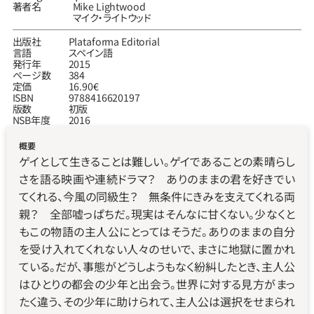
著者名
Mike Lightwood
マイク‧ライトウッド
出版社
Plataforma Editorial
言語
スペイン語
発行年
2015
ページ数
384
定価
16.90€
ISBN
9788416620197
版数
初版
NSB年度
2016
概要
ゲイとして生きることは難しい。ゲイであることの素晴らし
さを語る映画や連続ドラマ？　ありのままの君を好きでい
てくれる、今風の同級生？　無条件にきみを支えてくれる両
親？　全部嘘っぱちだ。現実はそんなに甘くない。少なくと
もこの物語の主人公にとってはそうだ。ありのままの自分
を受け入れてくれない人々のせいで、まさに地獄に置かれ
ている。だが、事態がどうしようもなく紛糾したとき、主人公
はひとりの都会の少年と出会う。世界に対する見方がまっ
たく違う、その少年に助けられて、主人公は選択をせまられ