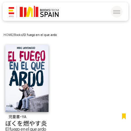
HOME
/
Books
/
El fuego en el que ardo
児童書・YA
ぼくを燃やす炎
El fuego en el que ardo