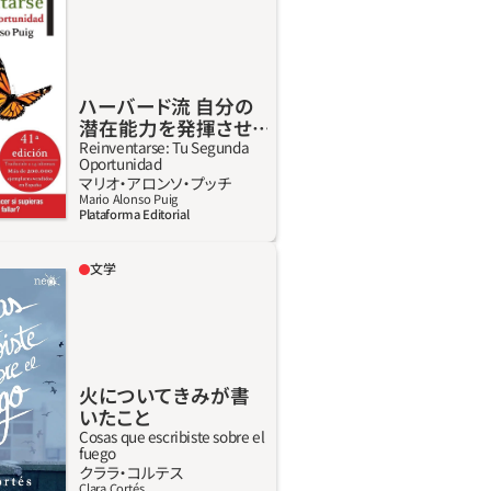
理解するための地図を示してくれま
が世界を見て、感じ取るときの「もの
、実はどのようにして作られるのか。
を博士が一つずつ解き明かしていき
ハーバード流 自分の
たちのものの見方は、往々にして未来
潜在能力を発揮させ
性よりも過去の失敗や責任に目を向
る技術
Reinventarse: Tu Segunda
Oportunidad
です。しかし本書を読むことで、そん
詳しく見る
マリオ・アロンソ・プッチ
全く新しい視点で捉え直すことがで
Mario Alonso Puig
Plataforma Editorial
なるでしょう。
文学
とマリアは最初から別れる運命にあ
リアが転校してきたとき、みんなが彼
える問題、ひどい殴打を受けて母が昏
入院していることを知っていた。だが
がマリアの行く手に影を落とすこと
火についてきみが書
間もなく彼女はクラスの中心的存在に
いたこと
ほえみと機知に富んだマリアは、大勢
Cosas que escribiste sobre el
fuego
もひときわ輝いている。ずっとその学
詳しく見る
クララ‧コルテス
イグナシの特技は、いてもだれにも気
Clara Cortés