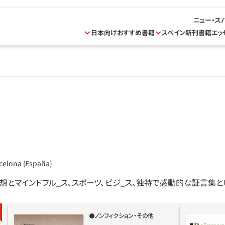
ニュー・ス
日本向けおすすめ書籍
スペイン新刊書籍
エッ
rcelona (España)
想とマインドフル_ス、スポーツ、ビジ_ス、独特で感動的な証言集
ノンフィクション・その他
人生が私たちに試練を与えるとき、誰もが心の
マリオ・ア