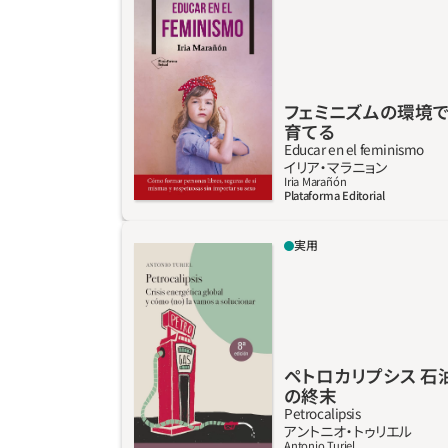
頭が悪いと感じ、大学では男子学生は女子学生
の能力を過小評価していることを。これらのす
べては社会通念にとらわれた結果に他ならな
い。遊びや文化的環境が女の子、男の子それぞ
れの行動、表現、かかわり方に「〇〇すべし」と
フェミニズムの環境
育てる
いう影響を与えている。子どもは性別に縛られ
Educar en el feminismo
ることなく自由に感じ、表現し、行動したほう
詳しく見る
イリア‧マラニョン
が良いのではないか。公の場で男女平等を擁護
Iria Marañón
Plataforma Editorial
できる良心と決意を持った子どもたち、従来の
考え方を超越した思考能力を持ち、テレビや映
実用
画、本、SNSなどで頻繁に見受けられる様式に
ペトロカリプシスという最悪の事態を回避す
影響されない子どもたちが必要とされる。公正
るためには、惑わされることなく実状を理解
かつ平等主義社会を形成していくうえで、子供
し、一刻も早く行動すべきだと、本書は明らか
たちは力強く、公平で、連帯感を持ち、幸福であ
にしている。そのうえで、現システムの代替と
るべきだ。その達成にはフェミニズムの環境の
なり得るエネルギーを厳しく、かつ明確に分
中で教育する必要性があると訴えた本。
析。新たなエネルギー源の将来的利用につい
ペトロカリプシス 石油
の終末
て、しばしば自信過剰ともなりがちなニュース
Petrocalipsis
とは一線を画しており、過去20年間に渡って議
詳しく見る
アントニオ‧トゥリエル
論されてきた偽の解決策が、なぜ機能しておら
Antonio Turiel