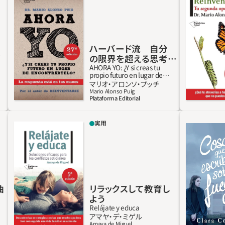
奥に秘めている無限の可能性を目覚めさせ、開
っと深く
花させることが必要になります。 医学、心理学、
す。私たち
そして哲学の研究は、複雑で不確実な世界の中
の見方」は
にあっても、充実した人生へと導く道筋を描く
その秘密
ハーバード流 自分
手助けをしてくれます。 この成長と進化の道の
ます。 私
で
の限界を超える思考
りを歩む「巡礼者」となることで、私たちはより
への可能
法
AHORA YO: ¿Y si creas tu
propio futuro en lugar de
広大な現実に目覚めていきます。それは、何を
けさせがち
encontrártelo?
詳しく見る
マリオ・アロンソ・プッチ
するかではなく、むしろ自分が何者であるかに
な状況も
Mario Alonso Puig
Plataforma Editorial
よって定義される現実なのです。
きるように
実用
本書では、育児のあらゆるテーマに関して数多
イグナシ
く寄せられる親達の疑問に著者が答えている。
った。マ
例えば怒りの管理、兄弟喧嘩、宿題、整理整頓、
女のかか
テレビやゲームとの付き合いかたなど。その
睡状態で
他、遊び心のあるしつけのツールも数多く紹介
暗い過去
している。そのベースとなるユーモアのセンス
はなく、
リラックスして教育し
よう
やゲーム、歌、物語は、困難で複雑な日々の状況
なる。ほ
Relájate y educa
を解決する有効な手段。感情の緊張を和らげ、
のなかで
詳しく見る
アマヤ‧デ‧ミゲル
子供達に前向きな行動を促す。
校に通う
Amaya de Miguel