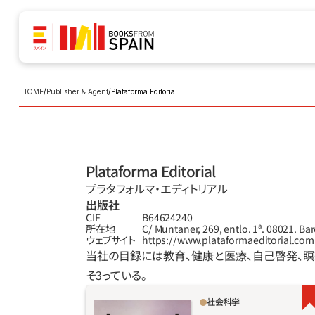
HOME
/
Publisher & Agent
/
Plataforma Editorial
Plataforma Editorial
プラタフォルマ‧エディトリアル
出版社
CIF
B64624240
所在地
C/ Muntaner, 269, entlo. 1ª. 08021. Ba
ウェブサイト
https://www.plataformaeditorial.com
当社の目録には教育、健康と医療、自己啓発、瞑
そ3っている。
社会科学
ご存じだろうか。女児は６歳にして男児よりも