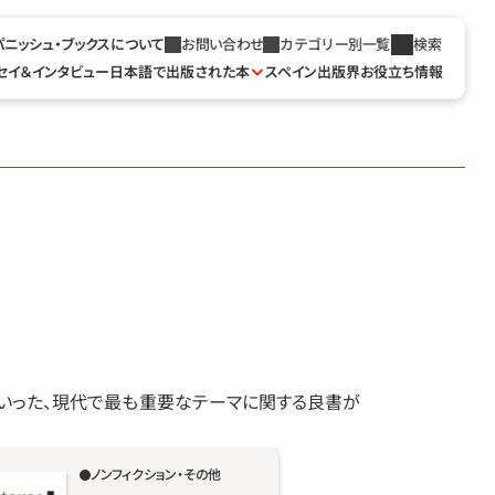
パニッシュ・ブックスについて
お問い合わせ
カテゴリー別一覧
検索
セイ＆インタビュー
日本語で出版された本
スペイン出版界お役立ち情報
といった、現代で最も重要なテーマに関する良書が
ノンフィクション・その他
ロンソ・プッチ博士が、自分自身をも