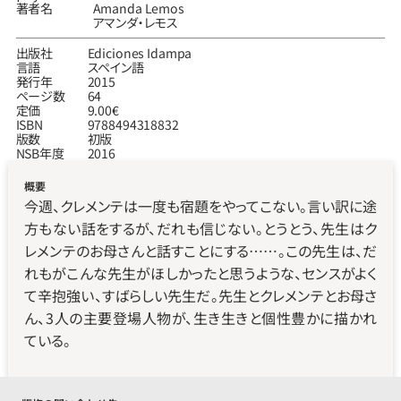
著者名
Amanda Lemos
アマンダ‧レモス
出版社
Ediciones Idampa
言語
スペイン語
発行年
2015
ページ数
64
定価
9.00€
ISBN
9788494318832
版数
初版
NSB年度
2016
概要
今週、クレメンテは一度も宿題をやってこない。言い訳に途
方もない話をするが、だれも信じない。とうとう、先生はク
レメンテのお母さんと話すことにする……。この先生は、だ
れもがこんな先生がほしかったと思うような、センスがよく
て辛抱強い、すばらしい先生だ。先生とクレメンテとお母さ
ん、3人の主要登場人物が、生き生きと個性豊かに描かれ
ている。