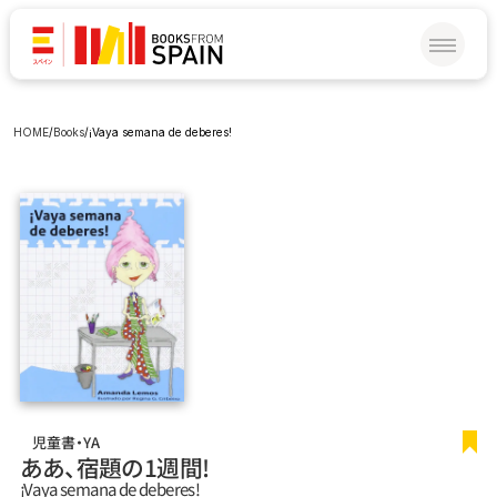
HOME
/
Books
/
¡Vaya semana de deberes!
児童書・YA
ああ、宿題の1週間！
¡Vaya semana de deberes!