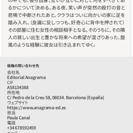
の中でも、彼ら自身、互いが互いに対して何をすべきであ
るかについて決める。ある夜、笑い声が突然の殴打の音と
悲鳴で中断されたあと、クララはついに向かいの家に足を
踏み入れ、（良識に反しつつも、好奇心に背中を押されて）
その部屋に住む女性の相談相手となる。そのうちに、その隣
人の貧しい出生と豊かな将来への希望が混ざりあった、旋
風のような経験に彼女は引き込まれてゆく。
版権の問い合わせ先
会社名
Editorial Anagrama
CIF
A58134388
所在地
C/ Pedro de la Creu 58, 08034. Barcelona (España)
ウェブサイト
https://www.anagrama-ed.es
担当
Paula Canal
電話
+34 678592459
メール