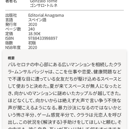
著者名
Gonzalo Torné
ゴンサロ‧トルネ
出版社
Editorial Anagrama
言語
スペイン語
発行年
2020
ページ数
240
定価
18.90€
ISBN
9788433998897
版数
初版
NSB年度
2020
概要
バルセロナの中心部にある広いマンションを相続したクラ
ラ・ムンサルバッジャは、ここを仕事や恋愛、健康問題など
で不運な目に遭っている女友だちが駆け込めるスペースと
して使おうと決めた。夏が来てスペースが無人になったと
き、向かいのマンションに謎めいたカップルが越してきた。
ほどなくして、向かいからは絶えず大声で言い争う不快な
声が聞こえるようになる。暴力沙汰になるのではないかと
いう怖さ半分、ゲーム感覚半分で、クララは元恋人を呼び
出し、この状況を《解決する》手助けをしてほしいと頼む。そ