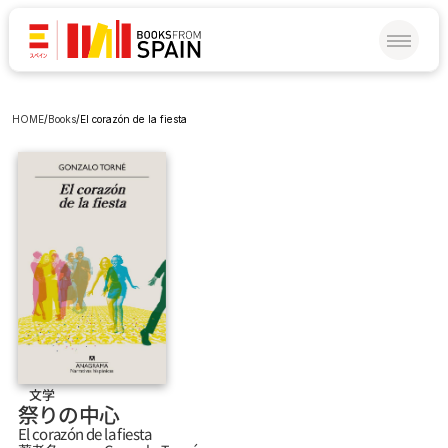
HOME
/
Books
/
El corazón de la fiesta
文学
祭りの中心
El corazón de la fiesta