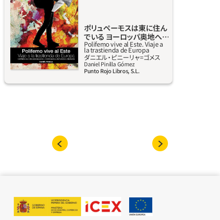
出し、何かを発見するといった感覚を味わうこ
とは最早不可能なのか。ロバート・カプランや
ポリュペーモスは東に住ん
イーヴリン・ウォー、ドミニク・ラピエール、そ
でいる ヨーロッパ奥地へ
してウィンストン・チャーチルに至る、文学ジ
Polifemo vive al Este. Viaje a
の旅
la trastienda de Europa
ャーナリズムの偉大なるマエストロの足跡を
詳しく見る
ダニエル‧ピニーリャ=ゴメス
たどるレポーターにとっては不可能ではない。
Daniel Pinilla Gómez
Punto Rojo Libros, S.L.
本書は読者を、あまり踏破されていないヨーロ
ッパの果てへと誘う。忘れ去られたかのような
国や国境を探しにいくのだが、そこに残された
遺産は逆のことを我々に物語る。歴史の本と手
帳を携え著者は再発見の旅に挑む。