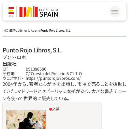
HOME
/
Publisher & Agent
/
Punto Rojo Libros, S.L.
Punto Rojo Libros, S.L.
プント‧ロホ
出版社
CIF
B91388686
所在地
C/ Cuesta del Rosario 8 C1 1-O
ウェブサイト
https://puntorojolibros.com/
2004年から、著者たちが本を出版し、市場で売ることを援助し
てきた。マドリードとセビーリャに本拠があり、大きな書店チェー
ンを使って世界的に販売している。
文学
紀行ジャーナリズム再び。21世紀の真っ只中、
地球の隅々が地図に載り、計測され、写真に撮
られ、詳細に説明されている。未知の大地を見