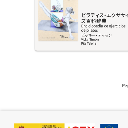
に考えられたエクササイズである。ピラティス
で鍛える筋肉群は、普段の生活や職場で使われ
ピラティス‧エクササ
るのと同じ筋肉である。
ズ百科辞典
Enciclopedia de ejercicios
de pilates
詳しく見る
ビッキー‧ティモン
Vicky Timón
Pila Teleña
Pep