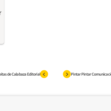
イ
itas de Calabaza Editorial
Pintar Pintar Comunicac