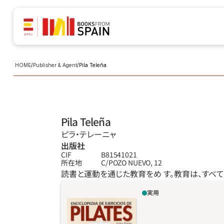
HOME
/
Publisher & Agent
/
Pila Teleña
Pila Teleña
ピラ‧テレーニャ
出版社
CIF
B81541021
所在地
C/POZO NUEVO, 12
読書と運動を通じた教育をめ す。教育は、すべ
実用
ピラティス・メソッドは、体への負荷がない動
きで、姿勢の矯正、代謝の促進、けがをすること
なく筋肉の弾力性や柔軟性の向上を促すため