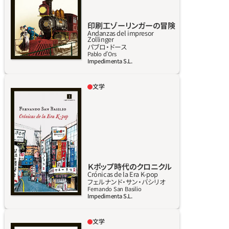
の道に変わっていく。たとえば、毎日謎めいた
電話受付係の女性からの仕事の電話を受ける、
印刷工ゾーリンガーの冒険
とある駅のごく小さな守衛室で真実の愛を知
Andanzas del impresor
Zollinger
る。軍隊の隊列の中で仲間意識と最も忠実な友
詳しく見る
パブロ‧ドース
情をかみしめる。消えゆく森の壮大さの中で自
Pablo d'Ors
Impedimenta S.L.
然の神秘を発見する。そして、何より、些細でつ
つましい仕事の尊厳を尊重する心を学ぶ。この
文学
過程を通して身に着けていく物事によって、彼
何気ない日常にひそむ突拍子もないこと、不可
はやっと一人前の男になり、家に帰り、よい印
解なことを発見する天才である、現代スペイン
刷工になることができる。彼がずっと夢見てき
有数の反権威的で妄想にあふれる作家サン＝
た印刷工に。
バシリオの新作。韓国の輝かしいスター集団
を、ユーモアと驚きをもって覗き見る。占い師
のもとを頻繁に訪れるヨンセイ大学の学生。脚
本家たちに殺されると恐れるテレビコメディ
Ｋポップ時代のクロニクル
Crónicas de la Era K-pop
の俳優。ソウルの地下鉄のショッピング街で木
詳しく見る
フェルナンド‧サン‧バシリオ
製のアヒルを売る90代の老婆。世界一よく売れ
Fernando San Basilio
Impedimenta S.L.
ている菓子パンの試食用割引クーポンをもっ
ているカップル。韓国のフランチャイズカフェ
文学
のバブル。そして国際コーヒー見本市に参加す
イスラエルは、ラ・バグアダ・ショッピング・セ