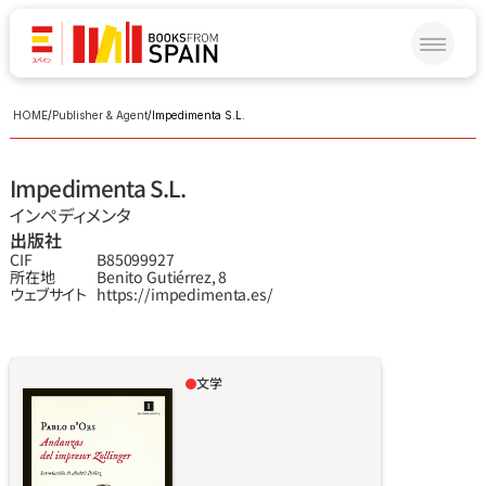
HOME
/
Publisher & Agent
/
Impedimenta S.L.
Impedimenta S.L.
インペディメンタ
出版社
CIF
B85099927
所在地
Benito Gutiérrez, 8
ウェブサイト
https://impedimenta.es/
文学
自分の命を守るため、若きゾーリンガーは生ま
れ故郷を捨て、遠く離れた土地で7年間、ひとり
冒険の道を歩み、ありとあらゆる職業につい
た。つらい亡命生活ゆえの経験は、やがて啓発