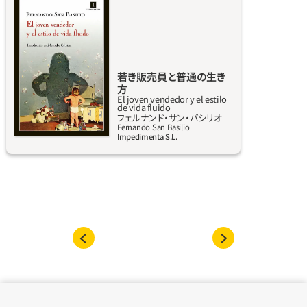
るためソウルに到着し、韓国にとどまるために
ンター１階の、ある店の中にスペースを構える
次々と言い訳を見つける、ほとんど特徴のない
ショップの片隅で働いている。以前は夢想家
男フェルナンデス。北朝鮮から戦争の風が吹
で、現実離れしたことばかり考えロマンを追い
き、やがて桜の季節が来てブッダの誕生日がや
求めていたが、今は違う。より良い人間になる
若き販売員と普通の生き
ってくる。
というふれこみの1冊の自己啓発本を読んで以
方
来、ごく普通の生き方をすることにした。だが、
El joven vendedor y el estilo
de vida fluido
虚無主義にたどり着く運命にとらわれ、イスラ
詳しく見る
フェルナンド‧サン‧バシリオ
エルは完璧なアンチヒーローとして、自らの破
Fernando San Basilio
Impedimenta S.L.
滅に立ち向かうことになる。狂乱の1日、ジョイ
スの『ユリシーズ』の地獄堕ちの章から抜き出
したような、熱狂的でハチャメチャな、息つく
ひまもない展開の中で、ショッピング・センタ
ー（現実全体の鏡）が現代の私たちの遊び場に
変わる。すべてが手に入り、全てが起こるその
場所は、世界の完璧なメタファーである。