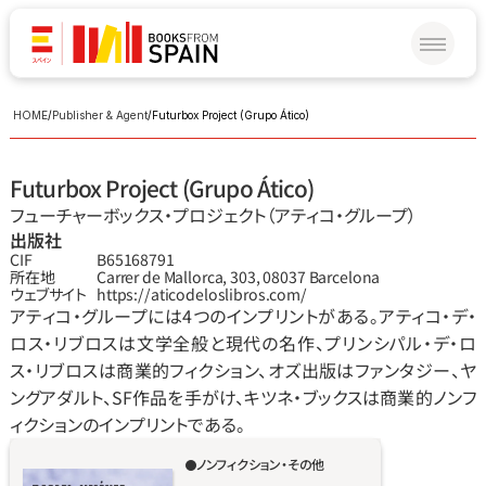
HOME
/
Publisher & Agent
/
Futurbox Project (Grupo Ático)
Futurbox Project (Grupo Ático)
フューチャーボックス‧プロジェクト（アティコ‧グループ）
出版社
CIF
B65168791
所在地
Carrer de Mallorca, 303, 08037 Barcelona
ウェブサイト
https://aticodeloslibros.com/
アティコ‧グループには4つのインプリントがある。アティコ‧デ‧
ロス‧リブロスは文学全般と現代の名作、プリンシパル‧デ‧ロ
ス‧リブロスは商業的フィクション、オズ出版はファンタジー、ヤ
ングアダルト、SF作品を手がけ、キツネ‧ブックスは商業的ノンフ
ィクションのインプリントである。
ノンフィクション・その他
国境に接する町の愛と死の物語。1990年、ポル