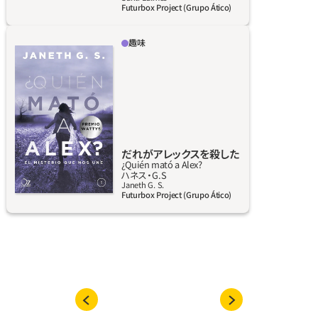
Futurbox Project (Grupo Ático)
うちに、なくなったくつ下の国にたどりつく。
その国の王様は、弟を返してほしければなぞな
趣味
ぞに答えろと言う。アニトラムとふたりで悪い
ハンナは16歳の女の子。コンピューターやSNS
王様をうちやぶったマルティナは、おねえちゃ
と向き合うだけの単調で退屈な毎日を送って
んになるのも悪くないとわかる。
いる。しかし、フェイスブックでアレックス・ク
ロウェルという人物からメッセージを受け取
ったとき、すべてが変わる。彼女はすぐさま彼
に友だち申請をし、数秒後に承諾されるが、そ
こで不安なことがもちあがる。アレックスのウ
だれがアレックスを殺した
¿Quién mató a Alex?
ォールを見て、彼が死んでいることがわかった
詳しく見る
ハネス‧G.S
のだ。これほどぞっとすることがあるだろう
Janeth G. S.
Futurbox Project (Grupo Ático)
か。その直後、だれが自分を殺したのか、調べる
のを手伝ってほしいと、アレックス本人からメ
ッセージが届く。ハネス・G.S はメキシコの作
家。この青春恋愛ミステリーで、ワットパッド
コミュニティに革命を巻き起こした。