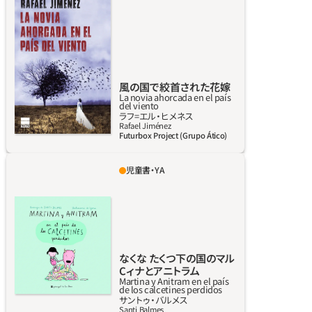
ボウ町。若い女性が木で首を吊った状態で見つ
かった。花嫁のような白いドレスをまとってい
たが、誰も彼女を知らない。捜査の結果、自殺で
あることが確認されたものの女性の身元は分
からなかった。それから25年後、ガリバルディ
風の国で絞首された花嫁
警部がこの件を見出した。長い年月がたっては
La novia ahorcada en el país
del viento
いたものの、何が起きたのかを調べるため、警
詳しく見る
ラフ=エル‧ヒメネス
部はポルボウに赴くことにした。しかし町に着
Rafael Jiménez
Futurbox Project (Grupo Ático)
いてみると麻薬密売、女性の人身売買や政治汚
職などが強力に絡み合っている状況に直面し、
児童書・YA
物事は簡単に進まない。ガリバルディ警部は命
マルティナはちょっと寂しい。パパとママが、
がかかっていることを知りつつも、最後まで捜
歯が生えてきた弟のマルクのことばかりかま
査する決心をする。実話に基づいた話である。
うからだ。ある日、弟にぬいぐるみをこわされ
て腹を立てたマルティナは、家を出てモンスタ
ーの世界に行き、友だちのアニトラムと遊ぶこ
なくな たくつ下の国のマル
とにする。ところが、知らないうちにマルクが
Cィナとアニトラム
ついてきていた。マルクはアニトラムの弟のク
Martina y Anitram en el país
de los calcetines perdidos
ラムと遊びはじめて、ふたりで迷子になってし
詳しく見る
サントゥ‧バルメス
まう。マルティナとアニトラムは弟たちを探す
Santi Balmes