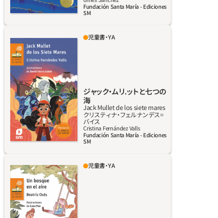
Fundación Santa María - Ediciones
SM
児童書・YA
ジョンとジェイムズはジャックの父さん。そし
て失踪中だ。でも彼女はすでに、ふたりを見つ
ける計画を立てている。そのために友だち、つ
まり人魚のクラケン、ドルイド教の司祭を目指
すエレチョ、カングレホ島の幽霊オリベルの助
ジャック‧ムリ.ットと七つの
けを借りるつもり。こうしてわくわくする島の
海
Jack Mullet de los siete mares
旅が始まった。雲を突っ切り、溶岩の砂漠を歩
クリスティナ‧フェルナンデス=
バイス
き、火山の噴火口によじ登り、ドラゴンの背に
詳しく見る
Cristina Fernández Valls
乗って飛ぶんだ。
Fundación Santa María - Ediciones
SM
児童書・YA
笑顔の住民とミステリアスな魔女が暮らし、た
くさんの物語がある、家庭的な村。破産した父
親と、世界を変えようと決めている祖父ととも
に、町から来た少年。つがいのアヒルは、本が実
るオリーブの木と、ハートが実るアーモンドの