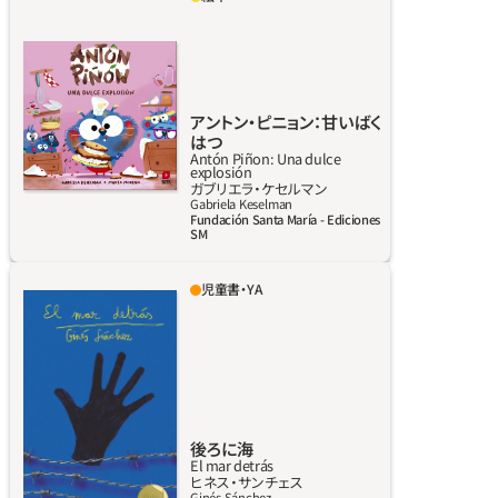
今日、アントン・ピニョンはおばあちゃんのお
菓子屋さんにこっそり忍び込み、手伝おうと意
気込んでいます。でも案の定、鍋や生クリーム、
チョコレートにまみれたアントンの冒険は、べ
たべたの大惨事に終わってしまうのでした。
アントン・ピニョン：甘いばく
はつ
Antón Piñon: Una dulce
explosión
ガブリエラ・ケセルマン
詳しく見る
Gabriela Keselman
Fundación Santa María - Ediciones
SM
児童書・YA
運よく海を渡れたとしても、海は後ろに過ぎ去
り、前には多くの店や汚れ、単調さや悲しみが
横たわる。日々が同じように過ぎていき……あ
る日、それが一変する。そのとき君は店や行列
や柵のはるか向こうに目をやるだろう。山々
に。未来に。それを探しに行きたければ、探す理
後ろに海
由を見つければいいだけだ。
El mar detrás
ヒネス‧サンチェス
詳しく見る
Ginés Sánchez