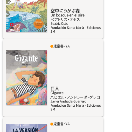
木のあいだで居場所を探す。魔法が生まれるの
空中にうかぶ森
に、森よりもいい場所があるだろうか？
Un bosque en el aire
ベアトリス‧オセス
詳しく見る
Beatriz Osés
Fundación Santa María - Ediciones
SM
児童書・YA
全文を巻末に配置した大型本。これにより読者
は、別の時代の小さな世界に現れた男の子とと
もに各ページをじっくり見ていくことができ
る。あるいは小さな世界ではなく、その子が巨
人なのかも？ 『ガリバー旅行記』にオマージ
ュを捧げた作品。4歳から。
巨人
Gigante
ハビエル‧アンドラーダ‧ゲレロ
詳しく見る
Javier Andrada Guerrero
Fundación Santa María - Ediciones
SM
児童書・YA
今日だれかが死に、その責任はぼくにある。だ