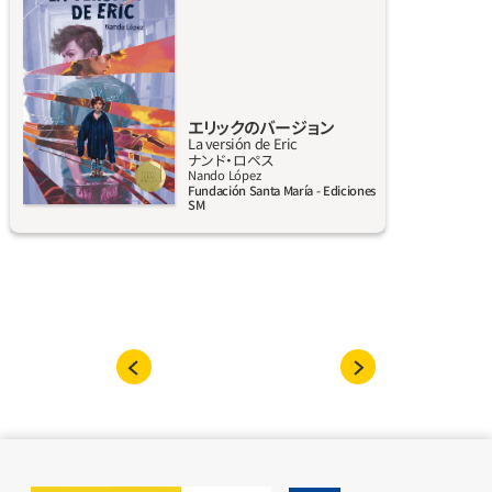
けど、どうってことない。そうだろう？ その
前にいろんなことがあった。最初、ぼくは鏡の
前にいた。ぼくが本当の名前を選んだ夏。すべ
てを、全員をなきものにすると決めた中学のあ
の学年。ぼくが選ばれたキャスティング。ドラ
エリックのバージョン
マの成功。フォロワー。手首に見つけたタトゥ
La versión de Eric
ナンド‧ロペス
ー。殺人の夜。そしてぼくは、自分の真実を知っ
詳しく見る
Nando López
てほしい。どうしてあのことが起きたのか。こ
Fundación Santa María - Ediciones
SM
れはぼくのバージョンだ。