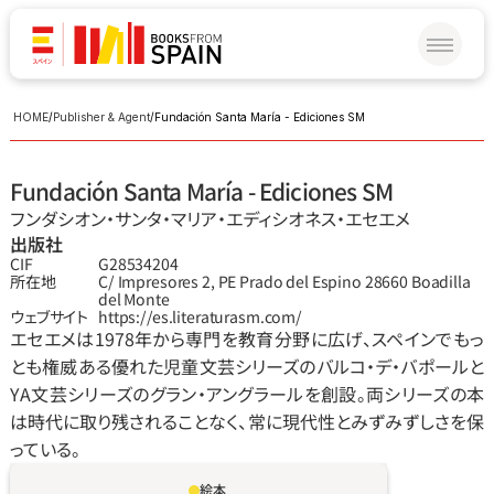
HOME
/
Publisher & Agent
/
Fundación Santa María - Ediciones SM
Fundación Santa María - Ediciones SM
フンダシオン‧サンタ‧マリア‧エディシオネス‧エセエメ
出版社
CIF
G28534204
所在地
C/ Impresores 2, PE Prado del Espino 28660 Boadilla 
del Monte
ウェブサイト
https://es.literaturasm.com/
エセエメは1978年から専門を教育分野に広げ、スペインでもっ
とも権威ある優れた児童文芸シリーズのバルコ・デ・バポールと
YA文芸シリーズのグラン・アングラールを創設。両シリーズの本
は時代に取り残されることなく、常に現代性とみずみずしさを保
っている。
絵本