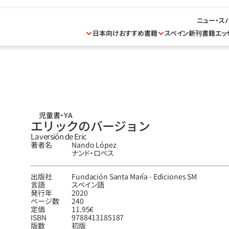
ニュー・ス
日本向けおすすめ書籍
スペイン新刊書籍
エッ
児童書・YA
エリックのバージョン
La versión de Eric
著者名
Nando López
ナンド‧ロペス
出版社
Fundación Santa María - Ediciones SM
言語
スペイン語
発行年
2020
ページ数
240
定価
11.95€
ISBN
9788413185187
版数
初版