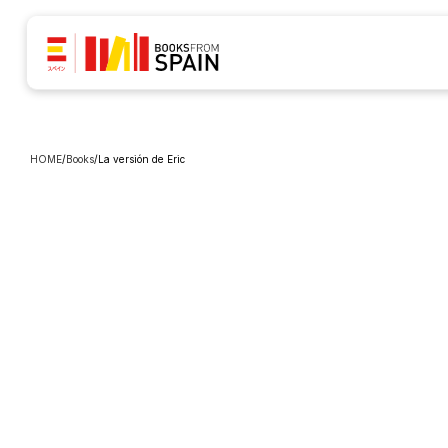
HOME
/
Books
/
La versión de Eric