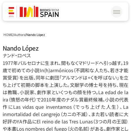
HOME
/
Authors
/
Nando López
Nando López
ナンド‧ロペス
1977年バルセロナに生まれ、間もなくマドリードへ引っ越す。19
歳で初めての小説In(h)armónicos（不調和な人たち、若き才能
賞受賞）を出版、同年に劇団「アルマンドは+くを呼ばない」を立
ち上げて初期の脚本を上演した。文献学の博士号を持ち、現在
は教職、小説家、劇作家といくつもの顔を持つ。La edad de la 
ira（憤怒の年代）で2010年度のナダル賞最終候補。小説の代表
作にLas vidas que inventamos（でっち上げた人生）、La 
inmortalidad del cangrejo（カニの不滅）、また若い読者に大
好評のYA作品にEl reino de las Tres Lunas（3つの月の王国）
や本書Los nombres del fuego（火の名前）がある。劇作家とし