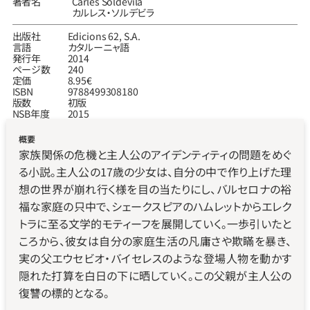
著者名
Carles Soldevila
カルレス‧ソルデビラ
出版社
Edicions 62, S.A.
言語
カタルーニャ語
発行年
2014
ページ数
240
定価
8.95€
ISBN
9788499308180
版数
初版
NSB年度
2015
概要
家族関係の危機と主人公のアイデンティティの問題をめぐ
る小説。主人公の17歳の少女は、自分の中で作り上げた理
想の世界が崩れ行く様を目の当たりにし、バルセロナの裕
福な家庭の只中で、シェークスピアのハムレットからエレク
トラに至る文学的モティーフを展開していく。一歩引いたと
ころから、彼女は自分の家庭生活の凡庸さや欺瞞を暴き、
実の父エウセビオ・バイセレスのような登場人物を動かす
隠れた打算を白日の下に晒していく。この父親が主人公の
復讐の標的となる。