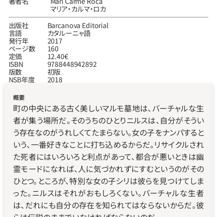
著者名
Mari Carme Roca
マリア‧カルマ‧ロカ
出版社
Barcanova Editorial
言語
カタルーニャ語
発行年
2017
ページ数
160
定価
12.40€
ISBN
9788448942892
版数
初版
NSB年度
2018
概要
町の中央にある古く美しいマルモ墓地は、バーチャルな生
者が集う場所だ。そのうちのひとりニルスは、自分がそうい
う存在なのがうれしくてたまらない。女の子をナンパすると
いう、一番好きなことに打ち込めるからだ。リサイクルされ
た死者にはいろいろと利点があって、都合が悪いときは幽
霊モードになれば、人に気づかれずにすむというのがその
ひとつ。ところが、特別な女の子シリは彼らを見つけてしま
った。ニルスはそれがおもしろくない。バーチャルな生者
は、だれにも自分の存在を知られてはならないからだ。彼