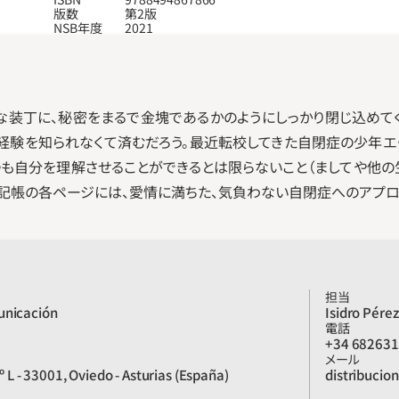
版数
第2版
NSB年度
2021
な装丁に、秘密をまるで金塊であるかのようにしっかり閉じ込めて
の経験を知られなくて済むだろう。最近転校してきた自閉症の少年エ
も自分を理解させることができるとは限らないこと（ましてや他の
日記帳の各ページには、愛情に満ちた、気負わない自閉症へのアプ
担当
unicación
Isidro Pérez
電話
+34 68263
メール
5º L - 33001, Oviedo - Asturias (España)
distribucio