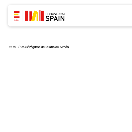
HOME
/
Books
/
Páginas del diario de Simón