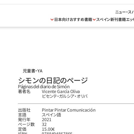
ニュー・ス
日本向けおすすめ書籍
スペイン新刊書籍
エッ
児童書・YA
シモンの日記のページ
Páginas del diario de Simón
著者名
Vicente García Oliva
ビセンテ‧ガルシア‧オリバ
出版社
Pintar Pintar Comunicación
言語
スペイン語
発行年
2021
ページ数
32
定価
15.00€
ISBN
9788494867866