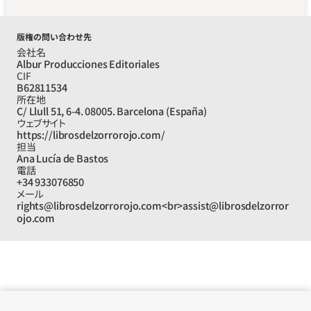
版権の問い合わせ先
会社名
Albur Producciones Editoriales
CIF
B62811534
所在地
C/ Llull 51, 6-4. 08005. Barcelona (España)
ウェブサイト
https://librosdelzorrorojo.com/
担当
Ana Lucía de Bastos
電話
+34 933076850
メール
rights@librosdelzorrorojo.com<br>assist@librosdelzorror
ojo.com