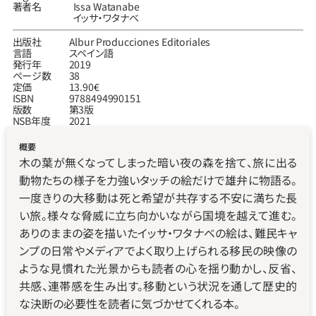
著者名
Issa Watanabe
イッサ‧ワタナベ
出版社
Albur Producciones Editoriales
言語
スペイン語
発行年
2019
ページ数
38
定価
13.90€
ISBN
9788494990151
版数
第3版
NSB年度
2021
概要
木の葉が無くなってしまった暗い夜の森を捨て、旅に出る
動物たちの様子を力強いタッチの絵だけで雄弁に物語る。
一度きりの大移動は死と希望が共存する不安に満ちた長
い旅。様々な脅威に立ち向かいながら国境を越えて進む。
ありのままの姿を描いたイッサ・ワタナベの絵は、難民キャ
ンプの日常やメディアでよく取り上げられる移民の映像の
ような見慣れた光景からも読者の心を揺り動かし、反省、
共感、連帯感を生み出す。移動という状況を通して歴史的
な決断の必要性を読者に気づかせてくれる本。