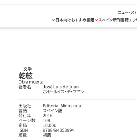
ニュー・ス
日本向けおすすめ書籍
スペイン新刊書籍
エッ
文学
乾舷
Obra muerta
著者名
José Luis de Juan
ホセ‧ルイス‧デ‧フアン
出版社
Editorial Minúscula
言語
スペイン語
発行年
2016
ページ数
108
定価
10.00€
ISBN
9788494353994
版数
初版