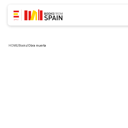
HOME
/
Books
/
Obra muerta