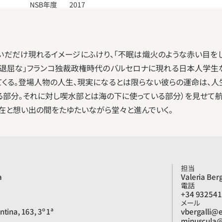
NSB年度
2017
いだだけ現れるイメージにふけり、「不眠は熾火のような赤い目を
て退屈な」フランコ独裁政権時代のバルセロナに現れる日本人学生な
てくる。登場人物の人生、現実になるとは限らない彼らの運命は、
る部分。それに対し喫水部とは海の下に使っている部分）を見せて航海
在と想い出の間をたゆたいながら堂々と進んでいく。
担当
a
Valeria Berg
電話
+34 93254
メール
ntina, 163, 3º 1ª
vbergalli@e
minuscula@