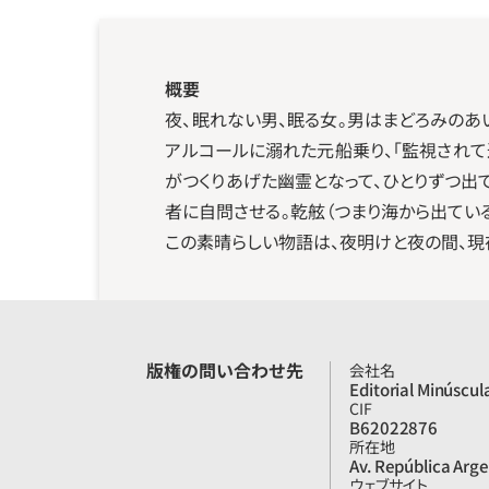
概要
夜、眠れない男、眠る女。男はまどろみのあ
アルコールに溺れた元船乗り、「監視され
がつくりあげた幽霊となって、ひとりずつ出
者に自問させる。乾舷（つまり海から出てい
この素晴らしい物語は、夜明けと夜の間、現
版権の問い合わせ先
会社名
Editorial Minúscul
CIF
B62022876
所在地
Av. República Arge
ウェブサイト