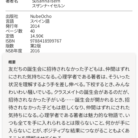
著者名
Susanna Isern
スザンナ‧イセルン
出版社
NubeOcho
言語
スペイン語
発行年
2014
ページ数
40
定価
14.90€
ISBN
9788418599767
版数
第2版
NSB年度
2016
概要
友だちの誕生会に招待されなかった子どもは、仲間はずれ
にされた気持ちになる。心理学者である著者は、そういった
状況を理解するよう手を差し伸べる。下校するとき、みんな
わいわい騒いでいる。クラスメイトの誕生会があるのだが、
招待されなかった子がいる……誕生会が開かれるとき、招
待されなかった子どもは悲しくなり、仲間はずれにされた
気持ちになる。心理学者である著者は魅力的な物語で、い
つも全てを手に入れられるとは限らないこと、何かが手に
入らないことが、ポジティブな結果につながることもよくあ