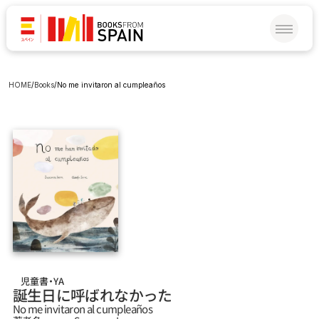
HOME
/
Books
/
No me invitaron al cumpleaños
児童書・YA
誕生日に呼ばれなかった
No me invitaron al cumpleaños