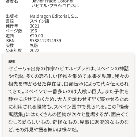
著者名
Javier Prado Coronel
ハビエル・プラド=コロネル
出版社
Maldragon Editorial, S.L.
言語
スペイン語
発行年
2021
ページ数
196
定価
€20.00
ISBN
9788412314939
版数
初版
NSB年度
2022
概要
セビーリャ出身の作家ハビエル・プラドは、スペインの神話
や伝説、多くの恐ろしい怪物を集めて本書を執筆。我々の
祖先を怖がらせた存在は、口頭伝承によって代々伝えられ
てきた。スペインで一番多いのは人喰い巨人。また子供を
静かにさせておくため、大人を煩わせず早く寝かせるため
に利用される怪物も、スペイン国中で見られる。この「怪奇
寓話集」にはたくさんの怪物が次々と登場するが、面白くて
むしろ愛らしいもの、奇怪なもの、見事に退廃的なものな
ど、その外見や振る舞いは様々だ。