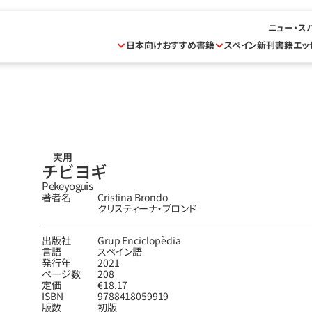
ニュー・ス
日本向けおすすめ書籍
スペイン新刊書籍
エッ
実用
チビヨギ
Pekeyoguis
著者名
Cristina Brondo
クリスティーナ‧ブロンド
出版社
Grup Enciclopèdia
言語
スペイン語
発行年
2021
ページ数
208
定価
€18.17
ISBN
9788418059919
版数
初版