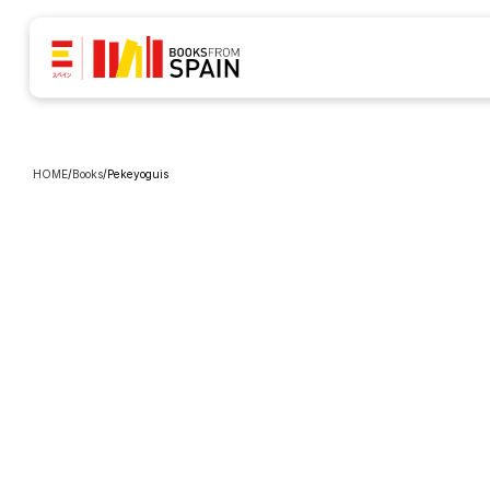
HOME
/
Books
/
Pekeyoguis