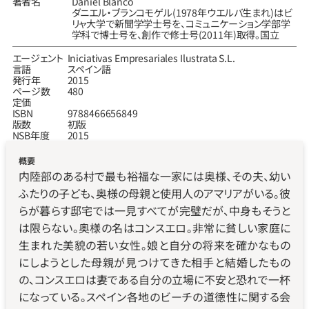
著者名
Daniel Blanco
ダニエル‧ブランコモゲル（1978年ウエルバ生まれ）はビ
リャ大学で新聞学学士号を、コミュニケーション学部学
学科で博士号を、創作で修士号（2011年）取得。国立
エージェント
Iniciativas Empresariales Ilustrata S.L.
言語
スペイン語
発行年
2015
ページ数
480
定価
ISBN
9788466656849
版数
初版
NSB年度
2015
概要
内陸部のある村で最も裕福な一家には奥様、その夫、幼い
ふたりの子ども、奥様の母親と使用人のアマリアがいる。彼
らが暮らす邸宅では一見すべてが完璧だが、中身もそうと
は限らない。奥様の名はコンスエロ。非常に貧しい家庭に
生まれた美貌の若い女性。娘と自分の将来を確かなもの
にしようとした母親が見つけてきた相手と結婚したもの
の、コンスエロは妻である自分の立場に不安と恐れで一杯
になっている。スペイン各地のビーチの道徳性に関する会