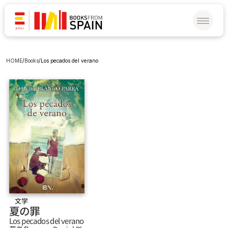
HOME
/
Books
/
Los pecados del verano
文学
夏の罪
Los pecados del verano