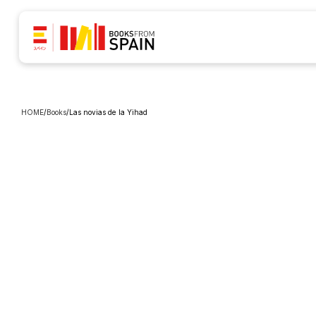
HOME
/
Books
/
Las novias de la Yihad