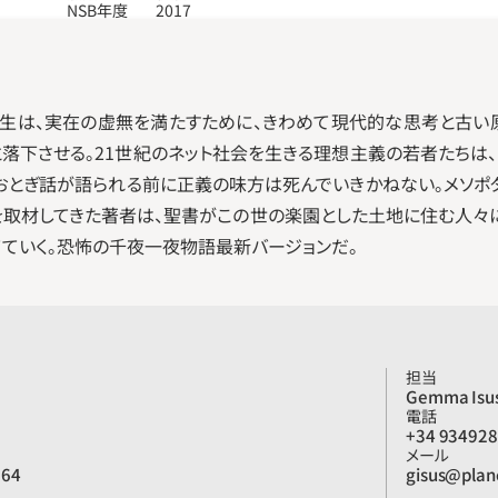
NSB年度
2017
生は、実在の虚無を満たすために、きわめて現代的な思考と古い
と落下させる。21世紀のネット社会を生きる理想主義の若者たちは
、おとぎ話が語られる前に正義の味方は死んでいきかねない。メソポ
東を取材してきた著者は、聖書がこの世の楽園とした土地に住む人々
ていく。恐怖の千夜一夜物語最新バージョンだ。
担当
Gemma Isus
電話
+34 93492
メール
664
gisus@plan