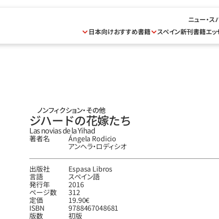
ニュー・ス
日本向けおすすめ書籍
スペイン新刊書籍
エッ
ノンフィクション・その他
ジハードの花嫁たち
Las novias de la Yihad
著者名
Ángela Rodicio
アンヘラ‧ロディシオ
出版社
Espasa Libros
言語
スペイン語
発行年
2016
ページ数
312
定価
19.90€
ISBN
9788467048681
版数
初版