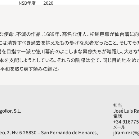
NSB年度
2020
な使命。不滅の作品。1689年、高名な俳人、松尾芭蕉が仙台藩に
際には清算すべき過去を抱えたもの憂げな忍者だったこと、そしてそ
讐を目指す一派と徳川幕府のよこしまな幕僚たちが暗躍し、大きな
本を支配しようとしている。それらの陰謀は全て、同じ目的地をめ
、平和を取り戻す頼みの綱だ。
担当
llor, S.L.
José Luis R
電話
+34 91677
メール
o, 2. Nv. 6 28830 – San Fernando de Henares, 
jlramirez@