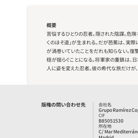
概要
苦悩するひとりの忍者。隠された陰謀。危険
くのほそ道」が生まれる。だが芭蕉は、実
が渦巻いていたことをだれも知らない。復
穏が揺らぐことになる。将軍家の重鎮は、日
人に姿を変えた忍者。彼の希代な旅だけが
版権の問い合わせ先
会社名
Grupo Ramírez Cogo
CIF
B85051530
所在地
C/ Mar Mediterráne
Madrid.