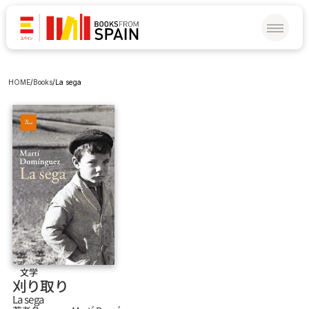
HOME
/
Books
/
La sega
文学
刈り取り
La sega