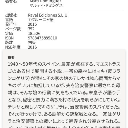
著者名
Martí Domínguez
マルティ‧ドミンゲス
出版社
Raval Ediciones S.L.U
言語
カタルーニャ語
発行年
2015
ページ数
352
定価
18.50€
ISBN
9788475885810
版数
初版
NSB年度
2016
概要
1940〜50年代のスペイン、農家が点在する、マエストラス
ゴのある村で展開する小説。一帯の森林にはマキ（反フラ
ンコゲリラ）が潜む。その家の娘のテレサは物心両面からマ
キのゲリラに加担しているが、夫を治安警察に殺された母
親は、そんな娘の行動に気をもんでいる。末息子が語り手
となり、秘密と暴力に満ちた村の状況を明らかにしていく。
テレサと親しいマキのゲリラは、治安警察のスパイだった。
それがきっかけで、ある誤解から銃撃戦となる。一家はゲリ
ラと治安警察との戦いによって翻弄され分裂させられる。