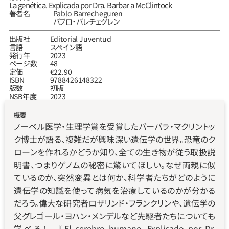
La genética. Explicada por Dra. Barbar a McClintock
著者名
Pablo Barrecheguren
パブロ‧バレチェグレン
出版社
Editorial Juventud
言語
スペイン語
発行年
2023
ページ数
48
定価
€22.90
ISBN
9788426148322
版数
初版
NSB年度
2023
概要
ノーベル医学・生理学賞を受賞したバーバラ・マクリントッ
ク博士が語る、複雑だが興味深い遺伝学の世界。恐竜のク
ローンを作れるかどうか知り、全ての生き物が従う取扱説
明書、つまりゲノムの秘密に驚いてほしい。なぜ両親に似
ているのか、突然変異とは何か、科学者たちがどのように
遺伝学の知識を使って病気を治療しているのかが分かる
だろう。偉大な研究者ロザリンド・フランクリンや、遺伝学の
父グレゴール・ヨハン・メンデルなど先駆者たちについても
学べる！　『El cerebro humano. Explicado por Dr. 