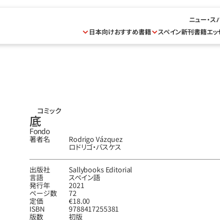
ニュー・ス
日本向けおすすめ書籍
スペイン新刊書籍
エッ
コミック
底
Fondo
著者名
Rodrigo Vázquez
ロドリゴ‧バスケス
出版社
Sallybooks Editorial
言語
スペイン語
発行年
2021
ページ数
72
定価
€18.00
ISBN
9788417255381
版数
初版